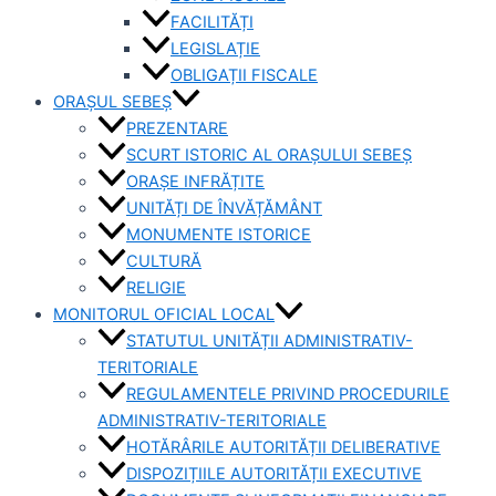
FACILITĂȚI
LEGISLAȚIE
OBLIGAȚII FISCALE
ORAȘUL SEBEȘ
PREZENTARE
SCURT ISTORIC AL ORAȘULUI SEBEȘ
ORAȘE INFRĂȚITE
UNITĂȚI DE ÎNVĂȚĂMÂNT
MONUMENTE ISTORICE
CULTURĂ
RELIGIE
MONITORUL OFICIAL LOCAL
STATUTUL UNITĂȚII ADMINISTRATIV-
TERITORIALE
REGULAMENTELE PRIVIND PROCEDURILE
ADMINISTRATIV-TERITORIALE
HOTĂRÂRILE AUTORITĂȚII DELIBERATIVE
DISPOZIȚIILE AUTORITĂȚII EXECUTIVE