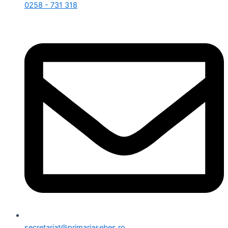
0258 - 731 318
secretariat@primariasebes.ro