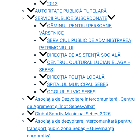
2012
AUTORITATE PUBLICĂ TUTELARĂ
SERVICII PUBLICE SUBORDONATE
CĂMINUL PENTRU PERSOANE
VÂRSTNICE
SERVICIUL PUBLIC DE ADMINISTRAREA
PATRIMONIULUI
DIRECȚIA DE ASISTENȚĂ SOCIALĂ
CENTRUL CULTURAL LUCIAN BLAGA –
SEBEȘ
DIRECȚIA POLIȚIA LOCALĂ
SPITALUL MUNICIPAL SEBEȘ
OCOLUL SILVIC SEBEȘ
Asociația de Dezvoltare Intercomunitară „Centru
de Agrement și Înot Sebeș-Alba”
Clubul Sportiv Municipal Sebeș 2026
Asociația de dezvoltare intercomunitară pentru
transport public zona Sebeș – Guvernanță
corporativă