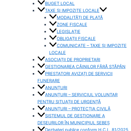
BUGET LOCAL
TAXE ȘI IMPOZITE LOCALE
MODALITĂȚI DE PLATĂ
ZONE FISCALE
LEGISLAȚIE
OBLIGAȚII FISCALE
COMUNICATE – TAXE ȘI IMPOZITE
LOCALE
ASOCIAȚII DE PROPRIETARI
GESTIONAREA CÂINILOR FĂRĂ STĂPÂN
PRESTATORI AVIZAȚI DE SERVICII
FUNERARE
ANUNȚURI
ANUNȚURI – SERVICIUL VOLUNTAR
PENTRU SITUAȚII DE URGENȚĂ
ANUNȚURI – PROTECȚIA CIVILĂ
SISTEMUL DE GESTIONARE A
DEȘEURILOR ÎN MUNICIPIUL SEBEȘ
Dezbateri publice conform H.C.L. 81/2025