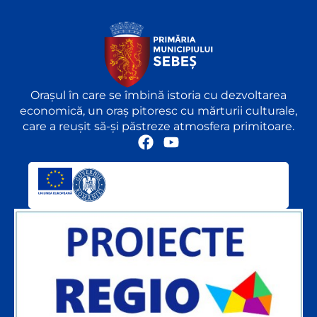
Orașul în care se îmbină istoria cu dezvoltarea
economică, un oraș pitoresc cu mărturii culturale,
care a reușit să-și păstreze atmosfera primitoare.
F
Y
a
o
c
u
e
t
b
u
o
b
o
e
k