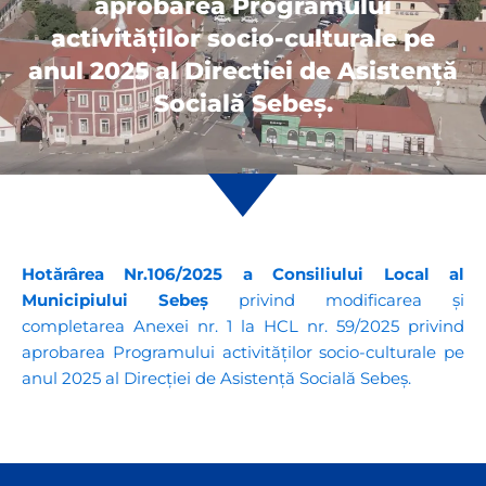
aprobarea Programului
activităţilor socio-culturale pe
anul 2025 al Direcției de Asistenţă
Socială Sebeş.
Hotărârea Nr.106/2025 a Consiliului Local al
Municipiului Sebeș
privind modificarea și
completarea Anexei nr. 1 la HCL nr. 59/2025 privind
aprobarea Programului activităţilor socio-culturale pe
anul 2025 al Direcției de Asistenţă Socială Sebeş.