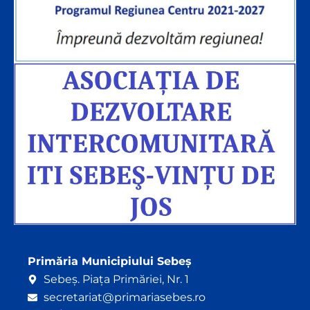
Primăria Municipiului Sebeș
Sebeș. Piața Primăriei, Nr. 1
secretariat@primariasebes.ro