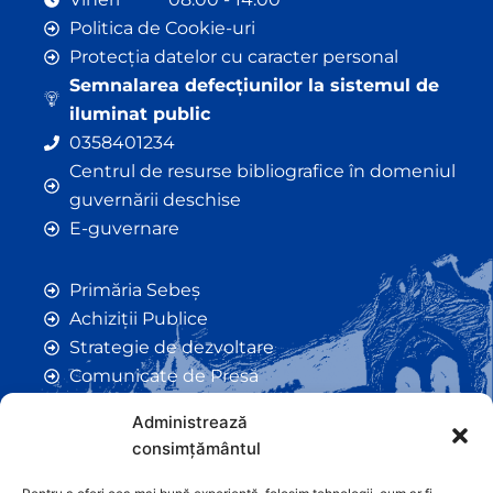
Politica de Cookie-uri
Protecția datelor cu caracter personal
Semnalarea defecțiunilor la sistemul de
iluminat public
0358401234
Centrul de resurse bibliografice în domeniul
guvernării deschise
E-guvernare
Primăria Sebeș
Achiziții Publice
Strategie de dezvoltare
Comunicate de Presă
Taxe și Impozite Locale
Administrează
Anunțuri
consimțământul
Hotarâri de Consiliu
Certificate de Urbanism