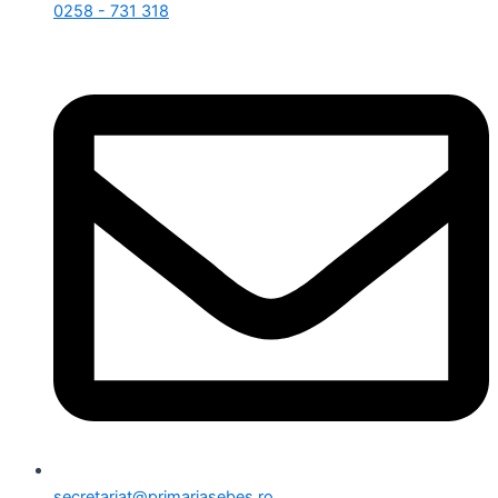
0258 - 731 318
secretariat@primariasebes.ro