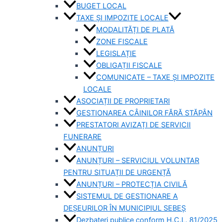
BUGET LOCAL
TAXE ȘI IMPOZITE LOCALE
MODALITĂȚI DE PLATĂ
ZONE FISCALE
LEGISLAȚIE
OBLIGAȚII FISCALE
COMUNICATE – TAXE ȘI IMPOZITE
LOCALE
ASOCIAȚII DE PROPRIETARI
GESTIONAREA CÂINILOR FĂRĂ STĂPÂN
PRESTATORI AVIZAȚI DE SERVICII
FUNERARE
ANUNȚURI
ANUNȚURI – SERVICIUL VOLUNTAR
PENTRU SITUAȚII DE URGENȚĂ
ANUNȚURI – PROTECȚIA CIVILĂ
SISTEMUL DE GESTIONARE A
DEȘEURILOR ÎN MUNICIPIUL SEBEȘ
Dezbateri publice conform H.C.L. 81/2025