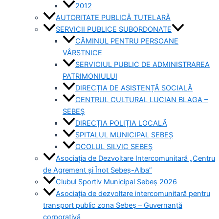
2012
AUTORITATE PUBLICĂ TUTELARĂ
SERVICII PUBLICE SUBORDONATE
CĂMINUL PENTRU PERSOANE
VÂRSTNICE
SERVICIUL PUBLIC DE ADMINISTRAREA
PATRIMONIULUI
DIRECȚIA DE ASISTENȚĂ SOCIALĂ
CENTRUL CULTURAL LUCIAN BLAGA –
SEBEȘ
DIRECȚIA POLIȚIA LOCALĂ
SPITALUL MUNICIPAL SEBEȘ
OCOLUL SILVIC SEBEȘ
Asociația de Dezvoltare Intercomunitară „Centru
de Agrement și Înot Sebeș-Alba”
Clubul Sportiv Municipal Sebeș 2026
Asociația de dezvoltare intercomunitară pentru
transport public zona Sebeș – Guvernanță
corporativă