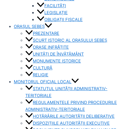
FACILITĂȚI
LEGISLAȚIE
OBLIGAȚII FISCALE
ORAȘUL SEBEȘ
PREZENTARE
SCURT ISTORIC AL ORAȘULUI SEBEȘ
ORAȘE INFRĂȚITE
UNITĂȚI DE ÎNVĂȚĂMÂNT
MONUMENTE ISTORICE
CULTURĂ
RELIGIE
MONITORUL OFICIAL LOCAL
STATUTUL UNITĂȚII ADMINISTRATIV-
TERITORIALE
REGULAMENTELE PRIVIND PROCEDURILE
ADMINISTRATIV-TERITORIALE
HOTĂRÂRILE AUTORITĂȚII DELIBERATIVE
DISPOZIȚIILE AUTORITĂȚII EXECUTIVE