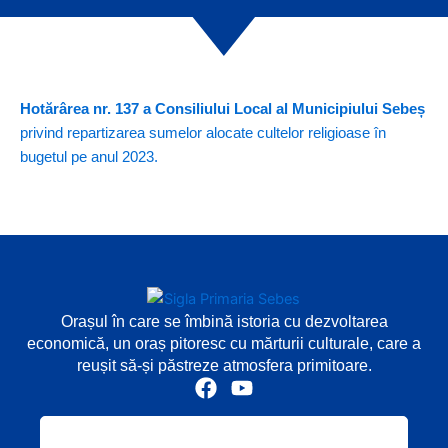
Hotărârea nr. 137 a Consiliului Local al Municipiului Sebeș
privind repartizarea sumelor alocate cultelor religioase în
bugetul pe anul 2023.
Orașul în care se îmbină istoria cu dezvoltarea
economică, un oraș pitoresc cu mărturii culturale, care a
reușit să-și păstreze atmosfera primitoare.
F
Y
a
o
c
u