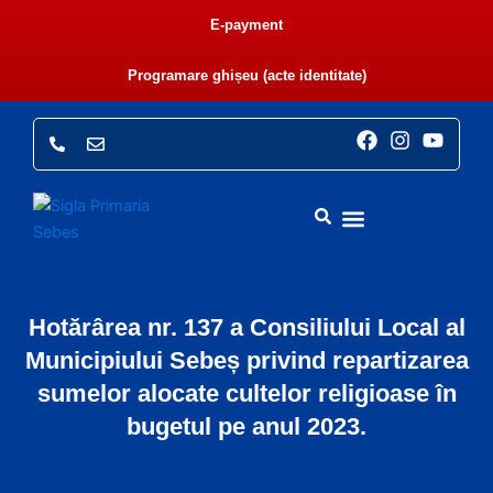
Skip
E-payment
to
content
Programare ghișeu (acte identitate)
F
I
Y
a
n
o
c
s
u
e
t
t
b
a
u
o
g
b
o
r
e
k
a
PRIMĂRIA SEBEȘ
CONSILIUL LOCAL
E-ADMINISTRAȚIE
MONITORUL OFICIAL LOCAL
m
Hotărârea nr. 137 a Consiliului Local al
Municipiului Sebeș privind repartizarea
sumelor alocate cultelor religioase în
bugetul pe anul 2023.