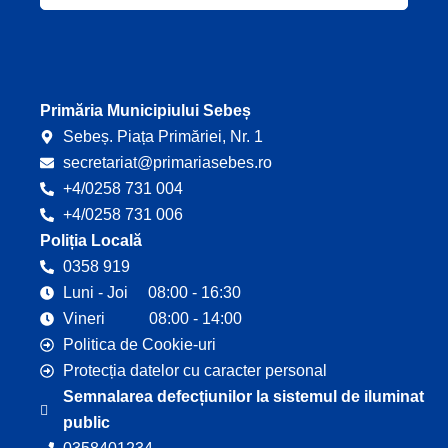
e
t
b
u
o
b
o
e
k
Primăria Municipiului Sebeș
Sebeș. Piața Primăriei, Nr. 1
secretariat@primariasebes.ro
+4/0258 731 004
+4/0258 731 006
Poliția Locală
0358 919
Luni - Joi 08:00 - 16:30
Vineri 08:00 - 14:00
Politica de Cookie-uri
Protecția datelor cu caracter personal
Semnalarea defecțiunilor la sistemul de iluminat
public