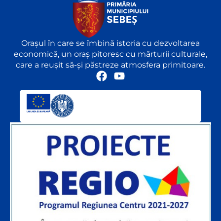
Orașul în care se îmbină istoria cu dezvoltarea
economică, un oraș pitoresc cu mărturii culturale,
care a reușit să-și păstreze atmosfera primitoare.
F
Y
a
o
c
u
e
t
b
u
o
b
o
e
k