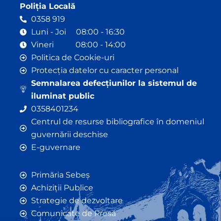
Poliția Locală
0358 919
Luni - Joi 08:00 - 16:30
Vineri 08:00 - 14:00
Politica de Cookie-uri
Protecția datelor cu caracter personal
Semnalarea defecțiunilor la sistemul de
iluminat public
0358401234
Centrul de resurse bibliografice în domeniul
guvernării deschise
E-guvernare
Primăria Sebeș
Achiziții Publice
Strategie de dezvoltare
Comunicate de Presă