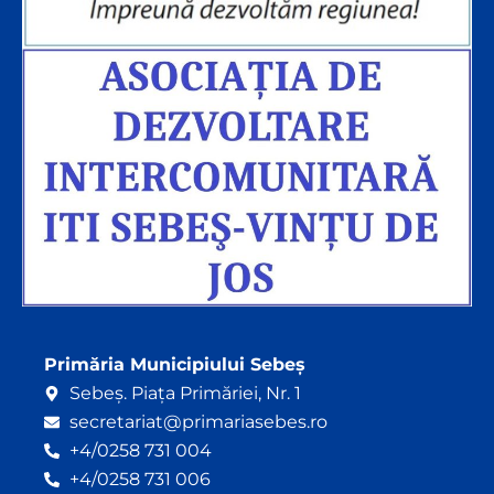
Primăria Municipiului Sebeș
Sebeș. Piața Primăriei, Nr. 1
secretariat@primariasebes.ro
+4/0258 731 004
+4/0258 731 006