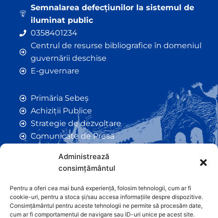
Semnalarea defecțiunilor la sistemul de
iluminat public
0358401234
Centrul de resurse bibliografice în domeniul
guvernării deschise
E-guvernare
Primăria Sebeș
Achiziții Publice
Strategie de dezvoltare
Comunicate de Presă
Taxe și Impozite Locale
Administrează
Anunțuri
consimțământul
Hotarâri de Consiliu
Certificate de Urbanism
Pentru a oferi cea mai bună experiență, folosim tehnologii, cum ar fi
cookie-uri, pentru a stoca și/sau accesa informațiile despre dispozitive.
Autorizații de Construcții
Consimțământul pentru aceste tehnologii ne permite să procesăm date,
Orașe Înfrățite
cum ar fi comportamentul de navigare sau ID-uri unice pe acest site.