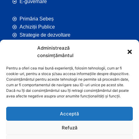
E-guvernare
Primăria Sebeș
Achiziții Publice
Strategie de dezvoltare
Comunicate de Presă
Administrează
Taxe și Impozite Locale
consimțământul
Anunțuri
Hotarâri de Consiliu
Pentru a oferi cea mai bună experiență, folosim tehnologii, cum ar fi
cookie-uri, pentru a stoca și/sau accesa informațiile despre dispozitive.
Certificate de Urbanism
Consimțământul pentru aceste tehnologii ne permite să procesăm date,
Autorizații de Construcții
cum ar fi comportamentul de navigare sau ID-uri unice pe acest site.
Dacă nu îți dai consimțământul sau îți retragi consimțământul dat poate
Orașe Înfrățite
avea afecte negative asupra unor anumite funcționalități și funcții.
Contact
Acceptă
Refuză