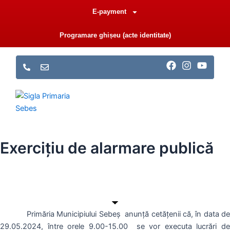
Skip
E-payment
to
content
Programare ghișeu (acte identitate)
F
I
Y
a
n
o
c
s
u
e
t
t
b
a
u
o
g
b
o
r
e
k
a
m
Exercițiu de alarmare publică
Primăria Municipiului Sebeș anunță cetățenii că, în data de
29.05.2024, între orele 9.00-15.00 se vor executa lucrări de