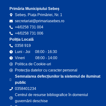
k
Primăria Municipiului Sebeș
Sebeș. Piața Primăriei, Nr. 1
secretariat@primariasebes.ro
+4/0258 731 004
+4/0258 731 006
Poliția Locală
0358 919
Luni - Joi 08:00 - 16:30
Vineri 08:00 - 14:00
Politica de Cookie-uri
Protecția datelor cu caracter personal
Semnalarea defecțiunilor la sistemul de iluminat
public
0358401234
Centrul de resurse bibliografice în domeniul
guvernării deschise