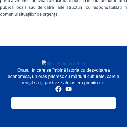
parte a vreunei activități de alarmare publică inițiată de autoritatea
publică locală sau de către alte structuri cu responsabilități în
domeniul situațiilor de urgență.
Orașul în care se îmbină istoria cu dezvoltarea
economică, un oraș pitoresc cu mărturii culturale, care a
reușit să-și păstreze atmosfera primitoare.
F
Y
a
o
c
u
e
t
b
u
o
b
o
e