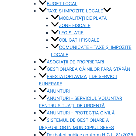
BUGET LOCAL
TAXE ȘI IMPOZITE LOCALE
MODALITĂȚI DE PLATĂ
ZONE FISCALE
LEGISLAȚIE
OBLIGAȚII FISCALE
COMUNICATE – TAXE ȘI IMPOZITE
LOCALE
ASOCIAȚII DE PROPRIETARI
GESTIONAREA CÂINILOR FĂRĂ STĂPÂN
PRESTATORI AVIZAȚI DE SERVICII
FUNERARE
ANUNȚURI
ANUNȚURI – SERVICIUL VOLUNTAR
PENTRU SITUAȚII DE URGENȚĂ
ANUNȚURI – PROTECȚIA CIVILĂ
SISTEMUL DE GESTIONARE A
DEȘEURILOR ÎN MUNICIPIUL SEBEȘ
Dezbateri publice conform H.C.L. 81/2025