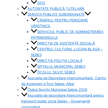
2012
AUTORITATE PUBLICĂ TUTELARĂ
SERVICII PUBLICE SUBORDONATE
CĂMINUL PENTRU PERSOANE
VÂRSTNICE
SERVICIUL PUBLIC DE ADMINISTRAREA
PATRIMONIULUI
DIRECȚIA DE ASISTENȚĂ SOCIALĂ
CENTRUL CULTURAL LUCIAN BLAGA –
SEBEȘ
DIRECȚIA POLIȚIA LOCALĂ
SPITALUL MUNICIPAL SEBEȘ
OCOLUL SILVIC SEBEȘ
Asociația de Dezvoltare Intercomunitară „Centru
de Agrement și Înot Sebeș-Alba”
Clubul Sportiv Municipal Sebeș 2026
Asociația de dezvoltare intercomunitară pentru
transport public zona Sebeș – Guvernanță
corporativă