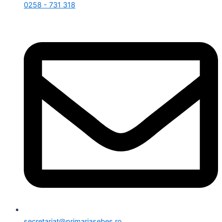
0258 - 731 318
secretariat@primariasebes.ro