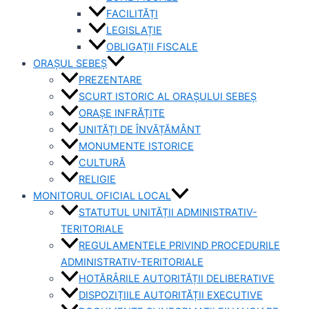
FACILITĂȚI
LEGISLAȚIE
OBLIGAȚII FISCALE
ORAȘUL SEBEȘ
PREZENTARE
SCURT ISTORIC AL ORAȘULUI SEBEȘ
ORAȘE INFRĂȚITE
UNITĂȚI DE ÎNVĂȚĂMÂNT
MONUMENTE ISTORICE
CULTURĂ
RELIGIE
MONITORUL OFICIAL LOCAL
STATUTUL UNITĂȚII ADMINISTRATIV-
TERITORIALE
REGULAMENTELE PRIVIND PROCEDURILE
ADMINISTRATIV-TERITORIALE
HOTĂRÂRILE AUTORITĂȚII DELIBERATIVE
DISPOZIȚIILE AUTORITĂȚII EXECUTIVE