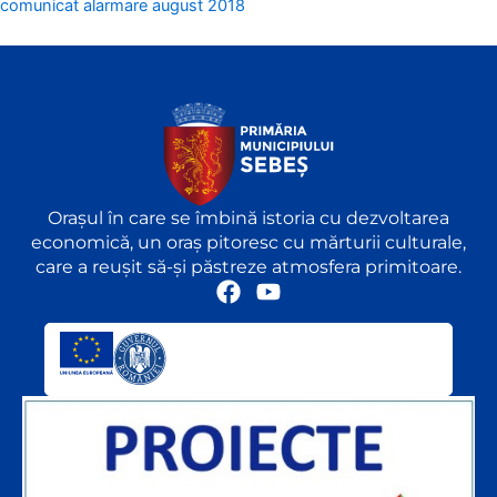
comunicat alarmare august 2018
Orașul în care se îmbină istoria cu dezvoltarea
economică, un oraș pitoresc cu mărturii culturale,
care a reușit să-și păstreze atmosfera primitoare.
F
Y
a
o
c
u
e
t
b
u
o
b
o
e
k