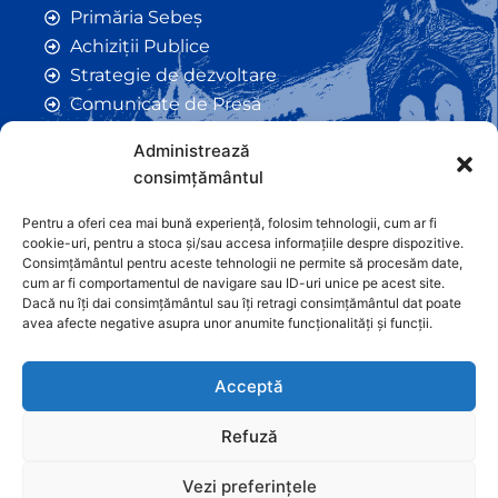
Primăria Sebeș
Achiziții Publice
Strategie de dezvoltare
Comunicate de Presă
Taxe și Impozite Locale
Administrează
Anunțuri
consimțământul
Hotarâri de Consiliu
Certificate de Urbanism
Pentru a oferi cea mai bună experiență, folosim tehnologii, cum ar fi
cookie-uri, pentru a stoca și/sau accesa informațiile despre dispozitive.
Autorizații de Construcții
Consimțământul pentru aceste tehnologii ne permite să procesăm date,
Orașe Înfrățite
cum ar fi comportamentul de navigare sau ID-uri unice pe acest site.
Dacă nu îți dai consimțământul sau îți retragi consimțământul dat poate
Contact
avea afecte negative asupra unor anumite funcționalități și funcții.
Acceptă
Refuză
Vezi preferințele
Graficã și dezvoltare website