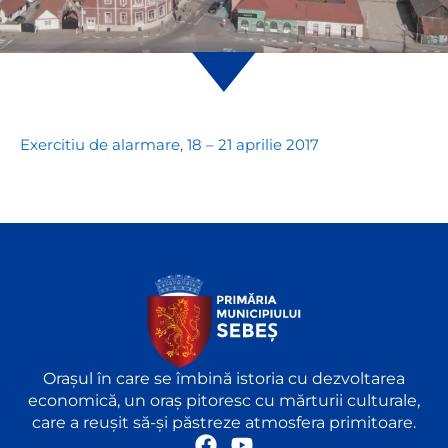
Exercitiu de alarmare, 18 – 21 aprilie 2017
Orașul în care se îmbină istoria cu dezvoltarea
economică, un oraș pitoresc cu mărturii culturale,
care a reușit să-și păstreze atmosfera primitoare.
F
Y