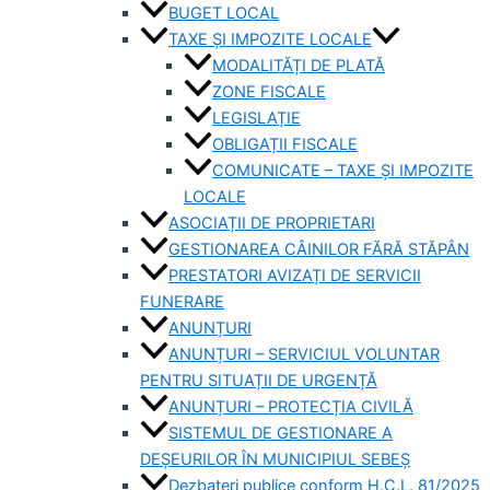
BUGET LOCAL
TAXE ȘI IMPOZITE LOCALE
MODALITĂȚI DE PLATĂ
ZONE FISCALE
LEGISLAȚIE
OBLIGAȚII FISCALE
COMUNICATE – TAXE ȘI IMPOZITE
LOCALE
ASOCIAȚII DE PROPRIETARI
GESTIONAREA CÂINILOR FĂRĂ STĂPÂN
PRESTATORI AVIZAȚI DE SERVICII
FUNERARE
ANUNȚURI
ANUNȚURI – SERVICIUL VOLUNTAR
PENTRU SITUAȚII DE URGENȚĂ
ANUNȚURI – PROTECȚIA CIVILĂ
SISTEMUL DE GESTIONARE A
DEȘEURILOR ÎN MUNICIPIUL SEBEȘ
Dezbateri publice conform H.C.L. 81/2025