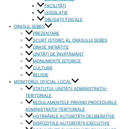
FACILITĂȚI
LEGISLAȚIE
OBLIGAȚII FISCALE
ORAȘUL SEBEȘ
PREZENTARE
SCURT ISTORIC AL ORAȘULUI SEBEȘ
ORAȘE INFRĂȚITE
UNITĂȚI DE ÎNVĂȚĂMÂNT
MONUMENTE ISTORICE
CULTURĂ
RELIGIE
MONITORUL OFICIAL LOCAL
STATUTUL UNITĂȚII ADMINISTRATIV-
TERITORIALE
REGULAMENTELE PRIVIND PROCEDURILE
ADMINISTRATIV-TERITORIALE
HOTĂRÂRILE AUTORITĂȚII DELIBERATIVE
DISPOZIȚIILE AUTORITĂȚII EXECUTIVE