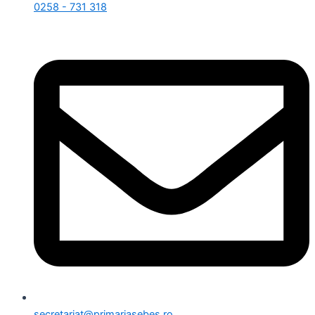
0258 - 731 318
secretariat@primariasebes.ro