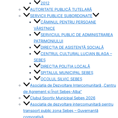
2012
AUTORITATE PUBLICĂ TUTELARĂ
SERVICII PUBLICE SUBORDONATE
CĂMINUL PENTRU PERSOANE
VÂRSTNICE
SERVICIUL PUBLIC DE ADMINISTRAREA
PATRIMONIULUI
DIRECȚIA DE ASISTENȚĂ SOCIALĂ
CENTRUL CULTURAL LUCIAN BLAGA –
SEBEȘ
DIRECȚIA POLIȚIA LOCALĂ
SPITALUL MUNICIPAL SEBEȘ
OCOLUL SILVIC SEBEȘ
Asociația de Dezvoltare Intercomunitară „Centru
de Agrement și Înot Sebeș-Alba”
Clubul Sportiv Municipal Sebeș 2026
Asociația de dezvoltare intercomunitară pentru
transport public zona Sebeș – Guvernanță
corporativă