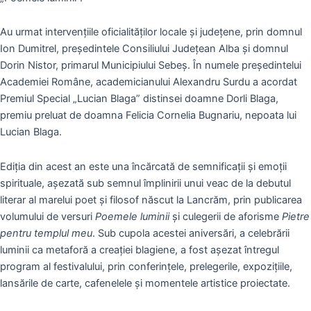
Au urmat intervențiile oficialităților locale și județene, prin domnul
Ion Dumitrel, președintele Consiliului Județean Alba și domnul
Dorin Nistor, primarul Municipiului Sebeș. În numele președintelui
Academiei Române, academicianului Alexandru Surdu a acordat
Premiul Special „Lucian Blaga” distinsei doamne Dorli Blaga,
premiu preluat de doamna Felicia Cornelia Bugnariu, nepoata lui
Lucian Blaga.
Ediția din acest an este una încărcată de semnificații și emoții
spirituale, așezată sub semnul împlinirii unui veac de la debutul
literar al marelui poet și filosof născut la Lancrăm, prin publicarea
volumului de versuri
Poemele luminii
și culegerii de aforisme
Pietre
pentru templul meu
. Sub cupola acestei aniversări, a celebrării
luminii ca metaforă a creației blagiene, a fost așezat întregul
program al festivalului, prin conferințele, prelegerile, expozițiile,
lansările de carte, cafenelele și momentele artistice proiectate.