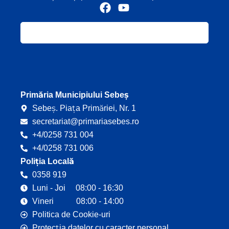
F
Y
a
o
c
u
e
t
b
u
o
b
o
e
k
Primăria Municipiului Sebeș
Sebeș. Piața Primăriei, Nr. 1
secretariat@primariasebes.ro
+4/0258 731 004
+4/0258 731 006
Poliția Locală
0358 919
Luni - Joi 08:00 - 16:30
Vineri 08:00 - 14:00
Politica de Cookie-uri
Protecția datelor cu caracter personal