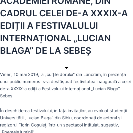
ACADEMIEI ROMÂNE, DIN
CADRUL CELEI DE-A XXXIX-A
EDIȚII A FESTIVALULUI
INTERNAȚIONAL „LUCIAN
BLAGA” DE LA SEBEȘ
Vineri, 10 mai 2019, la „curțile dorului” din Lancrăm, în prezența
unui public numeros, s-a desfășurat festivitatea inaugurală a celei
de-a XXXIX-a ediții a Festivalului Internațional „Lucian Blaga”
Sebeș.
În deschiderea festivalului, în fața invitaților, au evoluat studenții
Universității „Lucian Blaga” din Sibiu, coordonați de actorul și
regizorul Florin Coșuleț, într-un spectacol intitulat, sugestiv,
„Poemele luminii”.