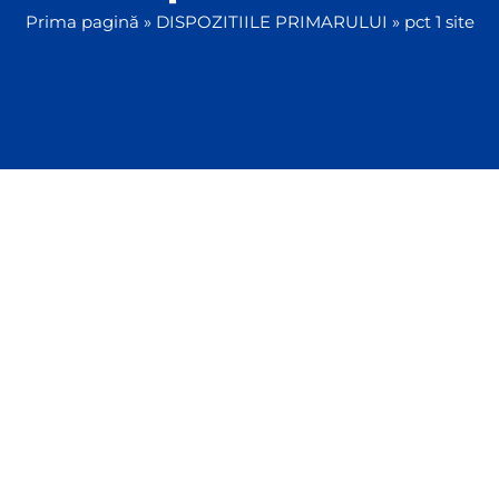
Prima pagină
»
DISPOZITIILE PRIMARULUI
»
pct 1 site