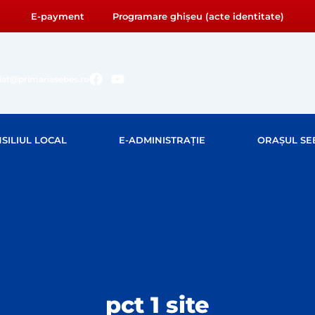
E-payment
Programare ghișeu (acte identitate)
F
Y
riat@primariasebes.ro
a
o
c
u
e
t
b
u
SILIUL LOCAL
E-ADMINISTRAȚIE
ORAȘUL SE
o
b
o
e
k
pct 1 site