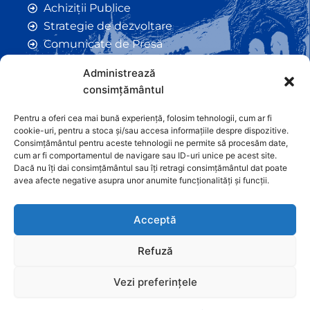
Achiziții Publice
Strategie de dezvoltare
Comunicate de Presă
Taxe și Impozite Locale
Administrează
Anunțuri
consimțământul
Hotarâri de Consiliu
Certificate de Urbanism
Pentru a oferi cea mai bună experiență, folosim tehnologii, cum ar fi
cookie-uri, pentru a stoca și/sau accesa informațiile despre dispozitive.
Autorizații de Construcții
Consimțământul pentru aceste tehnologii ne permite să procesăm date,
Orașe Înfrățite
cum ar fi comportamentul de navigare sau ID-uri unice pe acest site.
Dacă nu îți dai consimțământul sau îți retragi consimțământul dat poate
Contact
avea afecte negative asupra unor anumite funcționalități și funcții.
Acceptă
Refuză
Vezi preferințele
Graficã și dezvoltare website