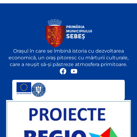
Orașul în care se îmbină istoria cu dezvoltarea
economică, un oraș pitoresc cu mărturii culturale,
care a reușit să-și păstreze atmosfera primitoare.
F
Y
a
o
c
u
e
t
b
u
o
b
o
e
k