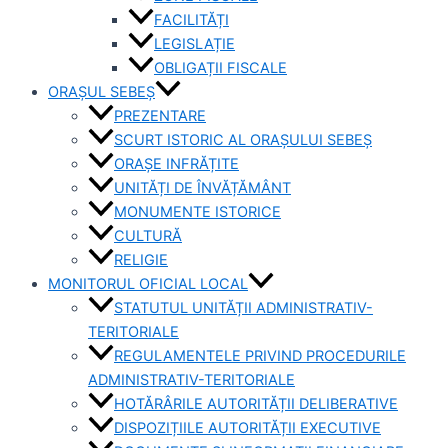
FACILITĂȚI
LEGISLAȚIE
OBLIGAȚII FISCALE
ORAȘUL SEBEȘ
PREZENTARE
SCURT ISTORIC AL ORAȘULUI SEBEȘ
ORAȘE INFRĂȚITE
UNITĂȚI DE ÎNVĂȚĂMÂNT
MONUMENTE ISTORICE
CULTURĂ
RELIGIE
MONITORUL OFICIAL LOCAL
STATUTUL UNITĂȚII ADMINISTRATIV-
TERITORIALE
REGULAMENTELE PRIVIND PROCEDURILE
ADMINISTRATIV-TERITORIALE
HOTĂRÂRILE AUTORITĂȚII DELIBERATIVE
DISPOZIȚIILE AUTORITĂȚII EXECUTIVE