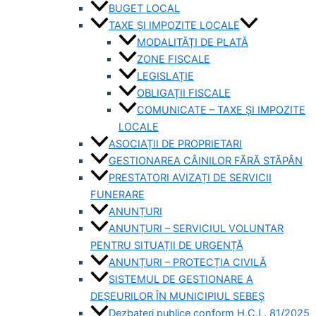
BUGET LOCAL
TAXE ȘI IMPOZITE LOCALE
MODALITĂȚI DE PLATĂ
ZONE FISCALE
LEGISLAȚIE
OBLIGAȚII FISCALE
COMUNICATE – TAXE ȘI IMPOZITE
LOCALE
ASOCIAȚII DE PROPRIETARI
GESTIONAREA CÂINILOR FĂRĂ STĂPÂN
PRESTATORI AVIZAȚI DE SERVICII
FUNERARE
ANUNȚURI
ANUNȚURI – SERVICIUL VOLUNTAR
PENTRU SITUAȚII DE URGENȚĂ
ANUNȚURI – PROTECȚIA CIVILĂ
SISTEMUL DE GESTIONARE A
DEȘEURILOR ÎN MUNICIPIUL SEBEȘ
Dezbateri publice conform H.C.L. 81/2025