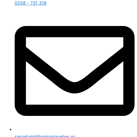
0258 - 731 318
secretariat@primariasebes.ro