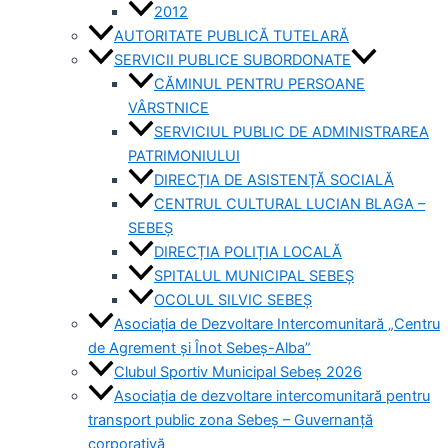
2012
AUTORITATE PUBLICĂ TUTELARĂ
SERVICII PUBLICE SUBORDONATE
CĂMINUL PENTRU PERSOANE
VÂRSTNICE
SERVICIUL PUBLIC DE ADMINISTRAREA
PATRIMONIULUI
DIRECȚIA DE ASISTENȚĂ SOCIALĂ
CENTRUL CULTURAL LUCIAN BLAGA –
SEBEȘ
DIRECȚIA POLIȚIA LOCALĂ
SPITALUL MUNICIPAL SEBEȘ
OCOLUL SILVIC SEBEȘ
Asociația de Dezvoltare Intercomunitară „Centru
de Agrement și Înot Sebeș-Alba”
Clubul Sportiv Municipal Sebeș 2026
Asociația de dezvoltare intercomunitară pentru
transport public zona Sebeș – Guvernanță
corporativă