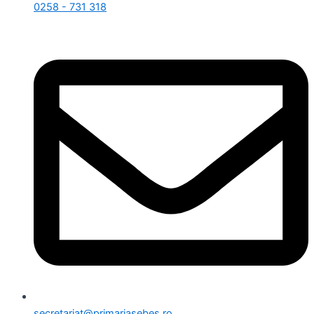
0258 - 731 318
secretariat@primariasebes.ro