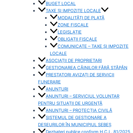
BUGET LOCAL
TAXE ȘI IMPOZITE LOCALE
MODALITĂȚI DE PLATĂ
ZONE FISCALE
LEGISLAȚIE
OBLIGAȚII FISCALE
COMUNICATE – TAXE ȘI IMPOZITE
LOCALE
ASOCIAȚII DE PROPRIETARI
GESTIONAREA CÂINILOR FĂRĂ STĂPÂN
PRESTATORI AVIZAȚI DE SERVICII
FUNERARE
ANUNȚURI
ANUNȚURI – SERVICIUL VOLUNTAR
PENTRU SITUAȚII DE URGENȚĂ
ANUNȚURI – PROTECȚIA CIVILĂ
SISTEMUL DE GESTIONARE A
DEȘEURILOR ÎN MUNICIPIUL SEBEȘ
Dezbateri publice conform H.C.L. 81/2025