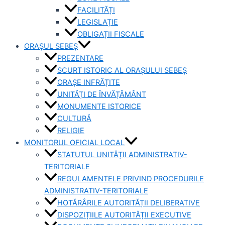
FACILITĂȚI
LEGISLAȚIE
OBLIGAȚII FISCALE
ORAȘUL SEBEȘ
PREZENTARE
SCURT ISTORIC AL ORAȘULUI SEBEȘ
ORAȘE INFRĂȚITE
UNITĂȚI DE ÎNVĂȚĂMÂNT
MONUMENTE ISTORICE
CULTURĂ
RELIGIE
MONITORUL OFICIAL LOCAL
STATUTUL UNITĂȚII ADMINISTRATIV-
TERITORIALE
REGULAMENTELE PRIVIND PROCEDURILE
ADMINISTRATIV-TERITORIALE
HOTĂRÂRILE AUTORITĂȚII DELIBERATIVE
DISPOZIȚIILE AUTORITĂȚII EXECUTIVE