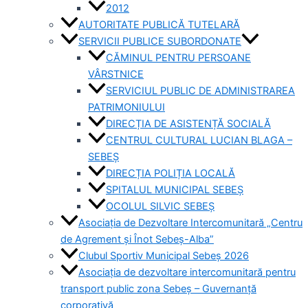
2012
AUTORITATE PUBLICĂ TUTELARĂ
SERVICII PUBLICE SUBORDONATE
CĂMINUL PENTRU PERSOANE
VÂRSTNICE
SERVICIUL PUBLIC DE ADMINISTRAREA
PATRIMONIULUI
DIRECȚIA DE ASISTENȚĂ SOCIALĂ
CENTRUL CULTURAL LUCIAN BLAGA –
SEBEȘ
DIRECȚIA POLIȚIA LOCALĂ
SPITALUL MUNICIPAL SEBEȘ
OCOLUL SILVIC SEBEȘ
Asociația de Dezvoltare Intercomunitară „Centru
de Agrement și Înot Sebeș-Alba”
Clubul Sportiv Municipal Sebeș 2026
Asociația de dezvoltare intercomunitară pentru
transport public zona Sebeș – Guvernanță
corporativă