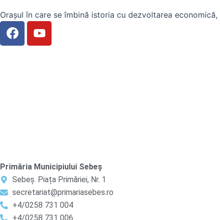
Orașul în care se îmbină istoria cu dezvoltarea economică, u
F
Y
a
o
c
u
e
t
b
u
o
b
o
e
k
Primăria Municipiului Sebeș
Sebeș. Piața Primăriei, Nr. 1
secretariat@primariasebes.ro
+4/0258 731 004
+4/0258 731 006