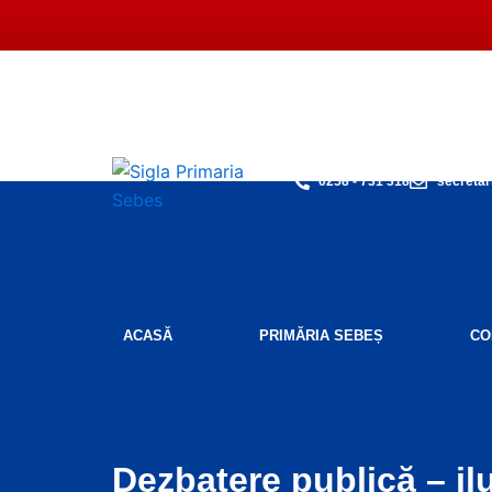
Skip
to
content
0258 - 731 318
secretar
ACASĂ
PRIMĂRIA SEBEȘ
CO
Dezbatere publică – il