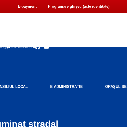
E-payment
Programare ghișeu (acte identitate)
F
Y
iat@primariasebes.ro
a
o
c
u
e
t
b
u
o
b
o
e
k
NSILIUL LOCAL
E-ADMINISTRAȚIE
ORAȘUL SE
uminat stradal