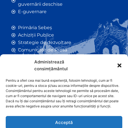
guvernării deschise
E-guvernare
Primăria Sebeș
Achiziții Publice
Strategie de dezvoltare
Comunicate de Presă
Taxe și Impozite Locale
Administrează
Anunțuri
consimțământul
Hotarâri de Consiliu
Certificate de Urbanism
Pentru a oferi cea mai bună experiență, folosim tehnologii, cum ar fi
cookie-uri, pentru a stoca și/sau accesa informațiile despre dispozitive.
Autorizații de Construcții
Consimțământul pentru aceste tehnologii ne permite să procesăm date,
Orașe Înfrățite
cum ar fi comportamentul de navigare sau ID-uri unice pe acest site.
Dacă nu îți dai consimțământul sau îți retragi consimțământul dat poate
Contact
avea afecte negative asupra unor anumite funcționalități și funcții.
Acceptă