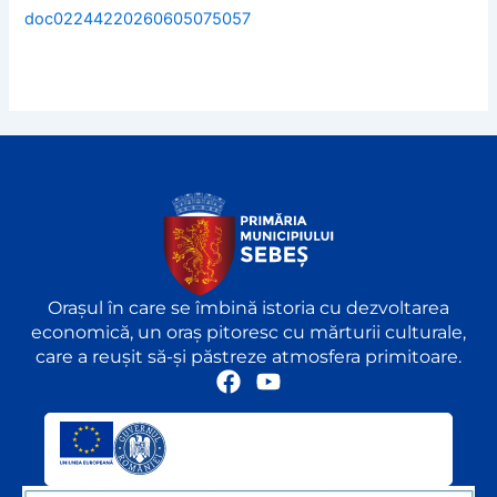
doc02244220260605075057
Orașul în care se îmbină istoria cu dezvoltarea
economică, un oraș pitoresc cu mărturii culturale,
care a reușit să-și păstreze atmosfera primitoare.
F
Y
a
o
c
u
e
t
b
u