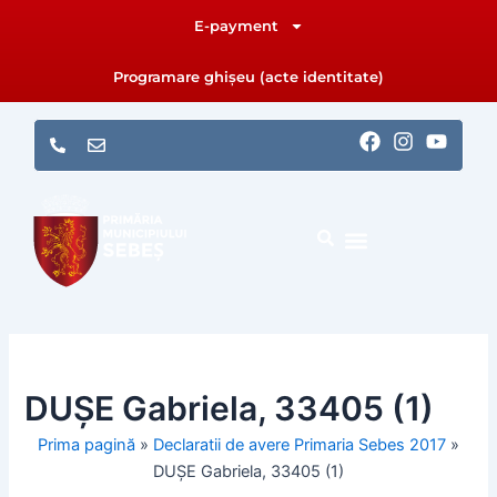
Skip
E-payment
to
content
Programare ghișeu (acte identitate)
F
I
Y
a
n
o
c
s
u
e
t
t
b
a
u
o
g
b
o
r
e
k
a
m
DUȘE Gabriela, 33405 (1)
Prima pagină
»
Declaratii de avere Primaria Sebes 2017
»
DUȘE Gabriela, 33405 (1)