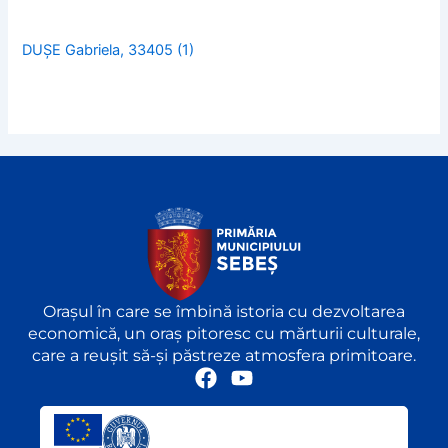
DUȘE Gabriela, 33405 (1)
Orașul în care se îmbină istoria cu dezvoltarea
economică, un oraș pitoresc cu mărturii culturale,
care a reușit să-și păstreze atmosfera primitoare.
F
Y
a
o
c
u
e
t