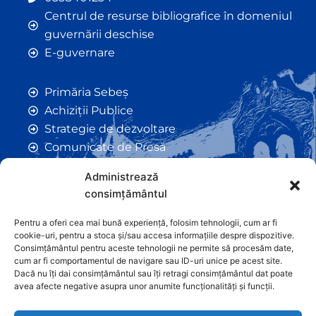
Centrul de resurse bibliografice în domeniul
guvernării deschise
E-guvernare
Primăria Sebeș
Achiziții Publice
Strategie de dezvoltare
Comunicate de Presă
Taxe și Impozite Locale
Administrează
Anunțuri
consimțământul
Hotarâri de Consiliu
Certificate de Urbanism
Pentru a oferi cea mai bună experiență, folosim tehnologii, cum ar fi
cookie-uri, pentru a stoca și/sau accesa informațiile despre dispozitive.
Autorizații de Construcții
Consimțământul pentru aceste tehnologii ne permite să procesăm date,
Orașe Înfrățite
cum ar fi comportamentul de navigare sau ID-uri unice pe acest site.
Dacă nu îți dai consimțământul sau îți retragi consimțământul dat poate
Contact
avea afecte negative asupra unor anumite funcționalități și funcții.