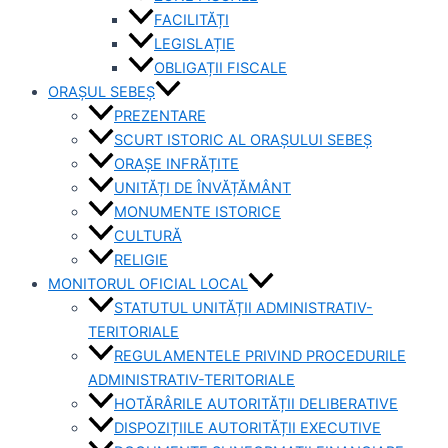
FACILITĂȚI
LEGISLAȚIE
OBLIGAȚII FISCALE
ORAȘUL SEBEȘ
PREZENTARE
SCURT ISTORIC AL ORAȘULUI SEBEȘ
ORAȘE INFRĂȚITE
UNITĂȚI DE ÎNVĂȚĂMÂNT
MONUMENTE ISTORICE
CULTURĂ
RELIGIE
MONITORUL OFICIAL LOCAL
STATUTUL UNITĂȚII ADMINISTRATIV-
TERITORIALE
REGULAMENTELE PRIVIND PROCEDURILE
ADMINISTRATIV-TERITORIALE
HOTĂRÂRILE AUTORITĂȚII DELIBERATIVE
DISPOZIȚIILE AUTORITĂȚII EXECUTIVE