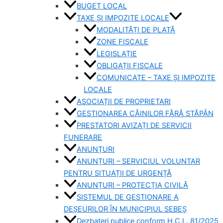
BUGET LOCAL
TAXE ȘI IMPOZITE LOCALE
MODALITĂȚI DE PLATĂ
ZONE FISCALE
LEGISLAȚIE
OBLIGAȚII FISCALE
COMUNICATE – TAXE ȘI IMPOZITE
LOCALE
ASOCIAȚII DE PROPRIETARI
GESTIONAREA CÂINILOR FĂRĂ STĂPÂN
PRESTATORI AVIZAȚI DE SERVICII
FUNERARE
ANUNȚURI
ANUNȚURI – SERVICIUL VOLUNTAR
PENTRU SITUAȚII DE URGENȚĂ
ANUNȚURI – PROTECȚIA CIVILĂ
SISTEMUL DE GESTIONARE A
DEȘEURILOR ÎN MUNICIPIUL SEBEȘ
Dezbateri publice conform H.C.L. 81/2025