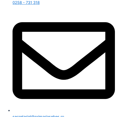
0258 - 731 318
secretariat@primariasebes.ro