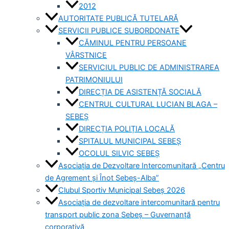
2012
AUTORITATE PUBLICĂ TUTELARĂ
SERVICII PUBLICE SUBORDONATE
CĂMINUL PENTRU PERSOANE
VÂRSTNICE
SERVICIUL PUBLIC DE ADMINISTRAREA
PATRIMONIULUI
DIRECȚIA DE ASISTENȚĂ SOCIALĂ
CENTRUL CULTURAL LUCIAN BLAGA –
SEBEȘ
DIRECȚIA POLIȚIA LOCALĂ
SPITALUL MUNICIPAL SEBEȘ
OCOLUL SILVIC SEBEȘ
Asociația de Dezvoltare Intercomunitară „Centru
de Agrement și Înot Sebeș-Alba”
Clubul Sportiv Municipal Sebeș 2026
Asociația de dezvoltare intercomunitară pentru
transport public zona Sebeș – Guvernanță
corporativă