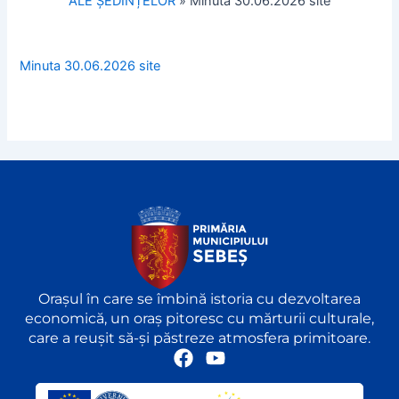
ALE ȘEDINȚELOR
»
Minuta 30.06.2026 site
Minuta 30.06.2026 site
Orașul în care se îmbină istoria cu dezvoltarea
economică, un oraș pitoresc cu mărturii culturale,
care a reușit să-și păstreze atmosfera primitoare.
F
Y
a
o
c
u