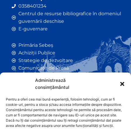
0358401234
Centrul de resurse bibliografice în domeniul
guvernării deschise
E-guvernare
Primăria Sebeș
Achiziții Publice
Strategie de dezvoltare
Comunicate de Presă
Taxe și Impozite Locale
Administrează
Anunțuri
consimțământul
Hotarâri de Consiliu
Certificate de Urbanism
Pentru a oferi cea mai bună experiență, folosim tehnologii, cum ar fi
cookie-uri, pentru a stoca și/sau accesa informațiile despre dispozitive.
Autorizații de Construcții
Consimțământul pentru aceste tehnologii ne permite să procesăm date,
Orașe Înfrățite
cum ar fi comportamentul de navigare sau ID-uri unice pe acest site.
Dacă nu îți dai consimțământul sau îți retragi consimțământul dat poate
Contact
avea afecte negative asupra unor anumite funcționalități și funcții.