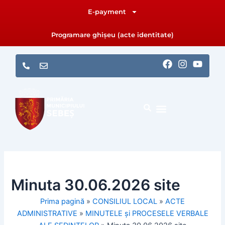
Skip
E-payment
to
content
Programare ghișeu (acte identitate)
F
I
Y
a
n
o
c
s
u
e
t
t
b
a
u
o
g
b
o
r
e
k
a
m
Minuta 30.06.2026 site
Prima pagină
»
CONSILIUL LOCAL
»
ACTE
ADMINISTRATIVE
»
MINUTELE și PROCESELE VERBALE