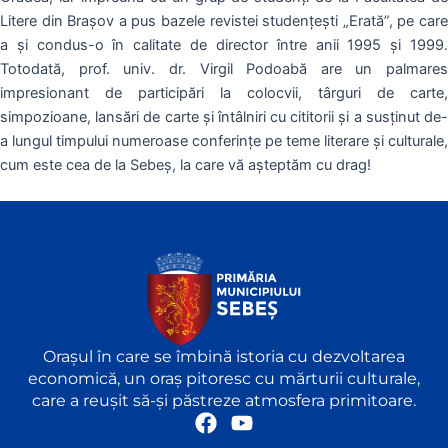
Litere din Brașov a pus bazele revistei studenţești „Erată”, pe care
a şi condus-o în calitate de director între anii 1995 şi 1999.
Totodată, prof. univ. dr. Virgil Podoabă are un palmares
impresionant de participări la colocvii, târguri de carte,
simpozioane, lansări de carte și întâlniri cu cititorii şi a susţinut de-
a lungul timpului numeroase conferințe pe teme literare și culturale,
cum este cea de la Sebeş, la care vă aşteptăm cu drag!
Orașul în care se îmbină istoria cu dezvoltarea
economică, un oraș pitoresc cu mărturii culturale,
care a reușit să-și păstreze atmosfera primitoare.
F
Y
a
o