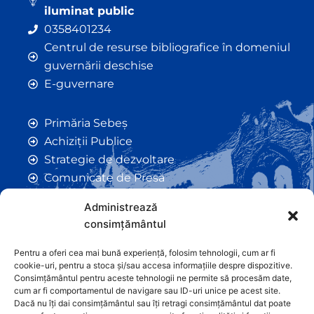
iluminat public
0358401234
Centrul de resurse bibliografice în domeniul
guvernării deschise
E-guvernare
Primăria Sebeș
Achiziții Publice
Strategie de dezvoltare
Comunicate de Presă
Taxe și Impozite Locale
Administrează
Anunțuri
consimțământul
Hotarâri de Consiliu
Certificate de Urbanism
Pentru a oferi cea mai bună experiență, folosim tehnologii, cum ar fi
cookie-uri, pentru a stoca și/sau accesa informațiile despre dispozitive.
Autorizații de Construcții
Consimțământul pentru aceste tehnologii ne permite să procesăm date,
Orașe Înfrățite
cum ar fi comportamentul de navigare sau ID-uri unice pe acest site.
Dacă nu îți dai consimțământul sau îți retragi consimțământul dat poate
Contact