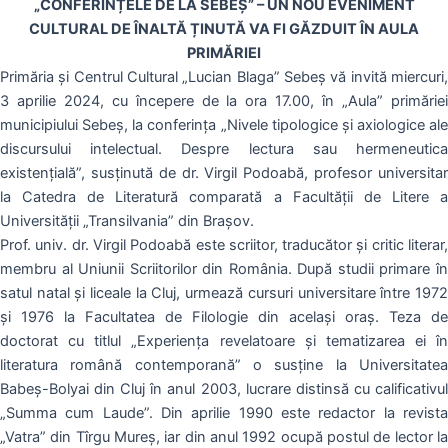
„CONFERINȚELE DE LA SEBEȘ” – UN NOU EVENIMENT
CULTURAL DE ÎNALTĂ ȚINUTĂ VA FI GĂZDUIT ÎN AULA
PRIMĂRIEI
Primăria şi Centrul Cultural „Lucian Blaga” Sebeş vă invită miercuri,
3 aprilie 2024, cu începere de la ora 17.00, în „Aula” primăriei
municipiului Sebeş, la conferinţa „Nivele tipologice și axiologice ale
discursului intelectual. Despre lectura sau hermeneutica
existențială”, susţinută de dr. Virgil Podoabă, profesor universitar
la Catedra de Literatură comparată a Facultăţii de Litere a
Universității „Transilvania” din Brașov.
Prof. univ. dr. Virgil Podoabă este scriitor, traducător și critic literar,
membru al Uniunii Scriitorilor din România. După studii primare în
satul natal şi liceale la Cluj, urmează cursuri universitare între 1972
şi 1976 la Facultatea de Filologie din acelaşi oraş. Teza de
doctorat cu titlul „Experiența revelatoare și tematizarea ei în
literatura română contemporană” o susţine la Universitatea
Babeș-Bolyai din Cluj în anul 2003, lucrare distinsă cu calificativul
„Summa cum Laude”. Din aprilie 1990 este redactor la revista
„Vatra” din Tîrgu Mureș, iar din anul 1992 ocupă postul de lector la