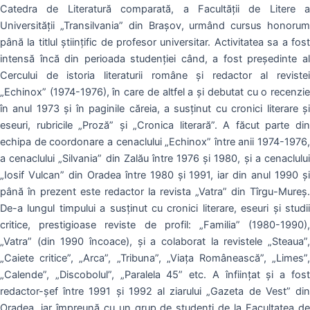
Catedra de Literatură comparată, a Facultăţii de Litere a
Universității „Transilvania” din Brașov, urmând cursus honorum
până la titlul ştiinţific de profesor universitar. Activitatea sa a fost
intensă încă din perioada studenţiei când, a fost președinte al
Cercului de istoria literaturii române și redactor al revistei
„Echinox” (1974-1976), în care de altfel a şi debutat cu o recenzie
în anul 1973 și în paginile căreia, a susținut cu cronici literare și
eseuri, rubricile „Proză” și „Cronica literară”. A făcut parte din
echipa de coordonare a cenaclului „Echinox” între anii 1974-1976,
a cenaclului „Silvania” din Zalău între 1976 şi 1980, şi a cenaclului
„Iosif Vulcan” din Oradea între 1980 şi 1991, iar din anul 1990 şi
până în prezent este redactor la revista „Vatra” din Tîrgu-Mureș.
De-a lungul timpului a susţinut cu cronici literare, eseuri şi studii
critice, prestigioase reviste de profil: „Familia” (1980-1990),
„Vatra” (din 1990 încoace), şi a colaborat la revistele „Steaua”,
„Caiete critice”, „Arca”, „Tribuna”, „Viața Românească”, „Limes”,
„Calende”, „Discobolul”, „Paralela 45” etc. A înființat și a fost
redactor-șef între 1991 şi 1992 al ziarului „Gazeta de Vest” din
Oradea, iar împreună cu un grup de studenți de la Facultatea de