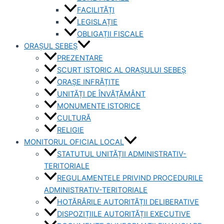
FACILITĂȚI
LEGISLAȚIE
OBLIGAȚII FISCALE
ORAȘUL SEBEȘ
PREZENTARE
SCURT ISTORIC AL ORAȘULUI SEBEȘ
ORAȘE INFRĂȚITE
UNITĂȚI DE ÎNVĂȚĂMÂNT
MONUMENTE ISTORICE
CULTURĂ
RELIGIE
MONITORUL OFICIAL LOCAL
STATUTUL UNITĂȚII ADMINISTRATIV-
TERITORIALE
REGULAMENTELE PRIVIND PROCEDURILE
ADMINISTRATIV-TERITORIALE
HOTĂRÂRILE AUTORITĂȚII DELIBERATIVE
DISPOZIȚIILE AUTORITĂȚII EXECUTIVE