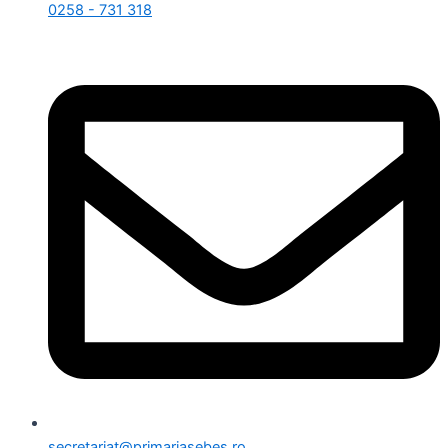
0258 - 731 318
secretariat@primariasebes.ro