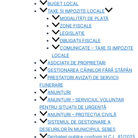
BUGET LOCAL
TAXE ȘI IMPOZITE LOCALE
MODALITĂȚI DE PLATĂ
ZONE FISCALE
LEGISLAȚIE
OBLIGAȚII FISCALE
COMUNICATE – TAXE ȘI IMPOZITE
LOCALE
ASOCIAȚII DE PROPRIETARI
GESTIONAREA CÂINILOR FĂRĂ STĂPÂN
PRESTATORI AVIZAȚI DE SERVICII
FUNERARE
ANUNȚURI
ANUNȚURI – SERVICIUL VOLUNTAR
PENTRU SITUAȚII DE URGENȚĂ
ANUNȚURI – PROTECȚIA CIVILĂ
SISTEMUL DE GESTIONARE A
DEȘEURILOR ÎN MUNICIPIUL SEBEȘ
Dezbateri publice conform H.C.L. 81/2025