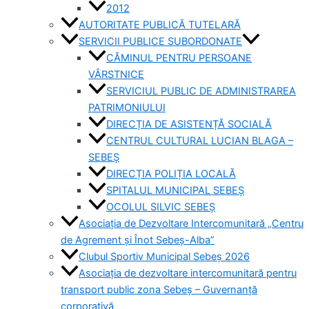
2012
AUTORITATE PUBLICĂ TUTELARĂ
SERVICII PUBLICE SUBORDONATE
CĂMINUL PENTRU PERSOANE
VÂRSTNICE
SERVICIUL PUBLIC DE ADMINISTRAREA
PATRIMONIULUI
DIRECȚIA DE ASISTENȚĂ SOCIALĂ
CENTRUL CULTURAL LUCIAN BLAGA –
SEBEȘ
DIRECȚIA POLIȚIA LOCALĂ
SPITALUL MUNICIPAL SEBEȘ
OCOLUL SILVIC SEBEȘ
Asociația de Dezvoltare Intercomunitară „Centru
de Agrement și Înot Sebeș-Alba”
Clubul Sportiv Municipal Sebeș 2026
Asociația de dezvoltare intercomunitară pentru
transport public zona Sebeș – Guvernanță
corporativă