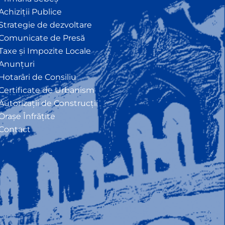
Achiziții Publice
Strategie de dezvoltare
Comunicate de Presă
Taxe și Impozite Locale
Anunțuri
Hotarâri de Consiliu
Certificate de Urbanism
Autorizații de Construcții
Orașe Înfrățite
Contact