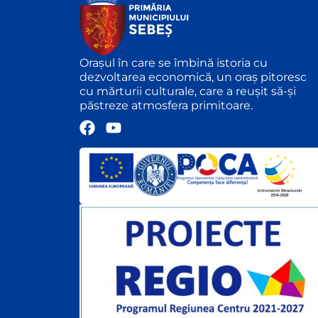
Orașul în care se îmbină istoria cu
dezvoltarea economică, un oraș pitoresc
cu mărturii culturale, care a reușit să-și
păstreze atmosfera primitoare.
F
Y
a
o
c
u
e
t
b
u
o
b
o
e
k