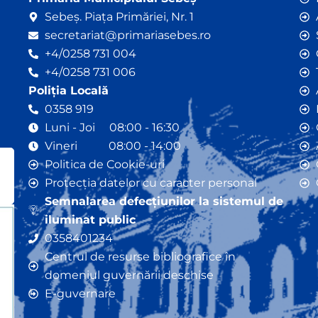
Sebeș. Piața Primăriei, Nr. 1
secretariat@primariasebes.ro
+4/0258 731 004
+4/0258 731 006
Poliția Locală
0358 919
Luni - Joi 08:00 - 16:30
Vineri 08:00 - 14:00
Politica de Cookie-uri
Protecția datelor cu caracter personal
Semnalarea defecțiunilor la sistemul de
iluminat public
0358401234
Centrul de resurse bibliografice în
domeniul guvernării deschise
E-guvernare