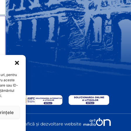
uri, pentru
ru aceste
are sau ID-
imțământul
i.
rințele
Graficã și dezvoltare website