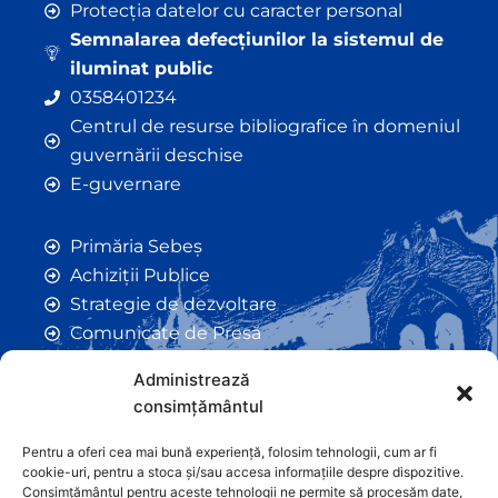
Protecția datelor cu caracter personal
Semnalarea defecțiunilor la sistemul de
iluminat public
0358401234
Centrul de resurse bibliografice în domeniul
guvernării deschise
E-guvernare
Primăria Sebeș
Achiziții Publice
Strategie de dezvoltare
Comunicate de Presă
Taxe și Impozite Locale
Administrează
Anunțuri
consimțământul
Hotarâri de Consiliu
Certificate de Urbanism
Pentru a oferi cea mai bună experiență, folosim tehnologii, cum ar fi
cookie-uri, pentru a stoca și/sau accesa informațiile despre dispozitive.
Autorizații de Construcții
Consimțământul pentru aceste tehnologii ne permite să procesăm date,