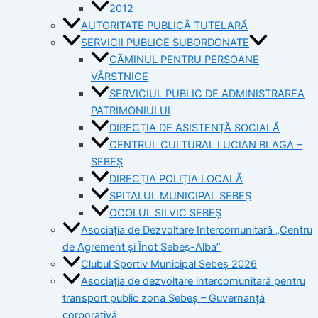
2012
AUTORITATE PUBLICĂ TUTELARĂ
SERVICII PUBLICE SUBORDONATE
CĂMINUL PENTRU PERSOANE
VÂRSTNICE
SERVICIUL PUBLIC DE ADMINISTRAREA
PATRIMONIULUI
DIRECȚIA DE ASISTENȚĂ SOCIALĂ
CENTRUL CULTURAL LUCIAN BLAGA –
SEBEȘ
DIRECȚIA POLIȚIA LOCALĂ
SPITALUL MUNICIPAL SEBEȘ
OCOLUL SILVIC SEBEȘ
Asociația de Dezvoltare Intercomunitară „Centru
de Agrement și Înot Sebeș-Alba”
Clubul Sportiv Municipal Sebeș 2026
Asociația de dezvoltare intercomunitară pentru
transport public zona Sebeș – Guvernanță
corporativă