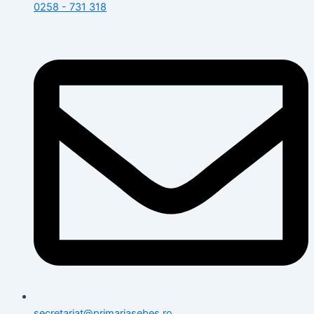
0258 - 731 318
secretariat@primariasebes.ro