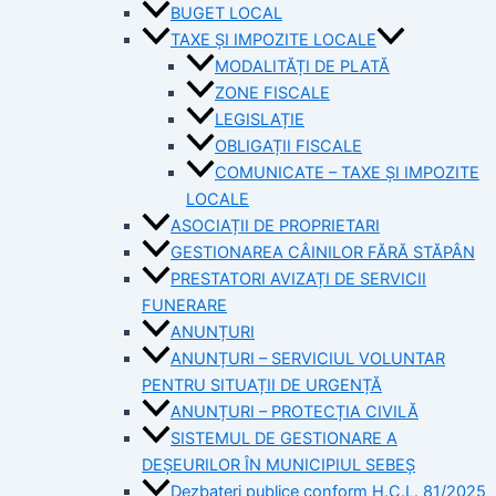
BUGET LOCAL
TAXE ȘI IMPOZITE LOCALE
MODALITĂȚI DE PLATĂ
ZONE FISCALE
LEGISLAȚIE
OBLIGAȚII FISCALE
COMUNICATE – TAXE ȘI IMPOZITE
LOCALE
ASOCIAȚII DE PROPRIETARI
GESTIONAREA CÂINILOR FĂRĂ STĂPÂN
PRESTATORI AVIZAȚI DE SERVICII
FUNERARE
ANUNȚURI
ANUNȚURI – SERVICIUL VOLUNTAR
PENTRU SITUAȚII DE URGENȚĂ
ANUNȚURI – PROTECȚIA CIVILĂ
SISTEMUL DE GESTIONARE A
DEȘEURILOR ÎN MUNICIPIUL SEBEȘ
Dezbateri publice conform H.C.L. 81/2025