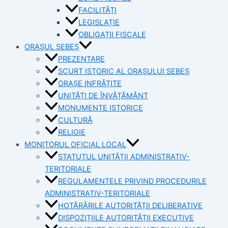
FACILITĂȚI
LEGISLAȚIE
OBLIGAȚII FISCALE
ORAȘUL SEBEȘ
PREZENTARE
SCURT ISTORIC AL ORAȘULUI SEBEȘ
ORAȘE INFRĂȚITE
UNITĂȚI DE ÎNVĂȚĂMÂNT
MONUMENTE ISTORICE
CULTURĂ
RELIGIE
MONITORUL OFICIAL LOCAL
STATUTUL UNITĂȚII ADMINISTRATIV-
TERITORIALE
REGULAMENTELE PRIVIND PROCEDURILE
ADMINISTRATIV-TERITORIALE
HOTĂRÂRILE AUTORITĂȚII DELIBERATIVE
DISPOZIȚIILE AUTORITĂȚII EXECUTIVE