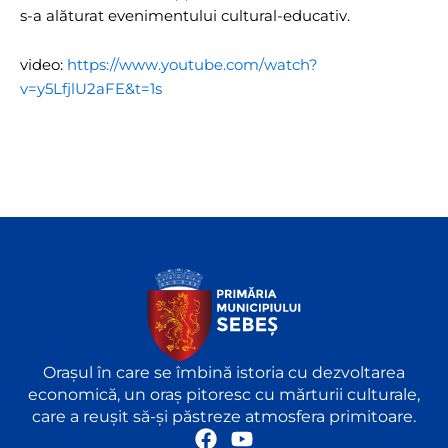
s-a alăturat evenimentului cultural-educativ.
video:
https://www.youtube.com/watch?
v=y5LfjlU2aFE&t=1s
Orașul în care se îmbină istoria cu dezvoltarea
economică, un oraș pitoresc cu mărturii culturale,
care a reușit să-și păstreze atmosfera primitoare.
F
Y