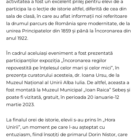
activitatea a fost un excelent prilej pentru elevi de a
participa la o lecție de istorie altfel, diferită de cea din
sala de clasă, în care au aflat informații noi referitoare
la drumul parcurs de România spre modernitate, de la
unirea Principatelor din 1859 și până la Încoronarea din
anul 1922.
În cadrul aceluiași eveniment a fost prezentată
participanților expoziția „Încoronarea regilor
repovestită pe înțelesul celor mari și celor mici”, în
prezența curatorului acesteia, dr. Ioana Ursu, de la
Muzeul Național al Unirii Alba Iulia. De altfel, aceasta a
fost montată la Muzeul Municipal „Ioan Raica” Sebeș și
poate fi vizitată, gratuit, în perioada 20 ianuarie-12
martie 2023.
La finalul orei de istorie, elevii s-au prins în „Hora
Unirii”, un moment pe care l-au așteptat cu
entuziasm, fiind însoțiți de primarul Dorin Nistor, care