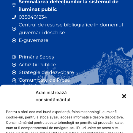
Semnalarea defecțiunilor la sistemul de
iluminat public
0358401234
Centrul de resurse bibliografice în domeniul
guvernării deschise
E-guvernare
Primăria Sebeș
Achiziții Publice
Strategie de dezvoltare
Comunicate de Presă
Taxe și Impozite Locale
Administrează
Anunțuri
consimțământul
Hotarâri de Consiliu
Certificate de Urbanism
Pentru a oferi cea mai bună experiență, folosim tehnologii, cum ar fi
cookie-uri, pentru a stoca și/sau accesa informațiile despre dispozitive.
Autorizații de Construcții
Consimțământul pentru aceste tehnologii ne permite să procesăm date,
Orașe Înfrățite
cum ar fi comportamentul de navigare sau ID-uri unice pe acest site.