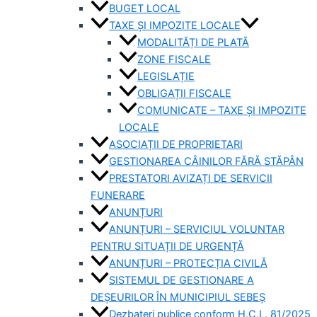
BUGET LOCAL
TAXE ȘI IMPOZITE LOCALE
MODALITĂȚI DE PLATĂ
ZONE FISCALE
LEGISLAȚIE
OBLIGAȚII FISCALE
COMUNICATE – TAXE ȘI IMPOZITE
LOCALE
ASOCIAȚII DE PROPRIETARI
GESTIONAREA CÂINILOR FĂRĂ STĂPÂN
PRESTATORI AVIZAȚI DE SERVICII
FUNERARE
ANUNȚURI
ANUNȚURI – SERVICIUL VOLUNTAR
PENTRU SITUAȚII DE URGENȚĂ
ANUNȚURI – PROTECȚIA CIVILĂ
SISTEMUL DE GESTIONARE A
DEȘEURILOR ÎN MUNICIPIUL SEBEȘ
Dezbateri publice conform H.C.L. 81/2025