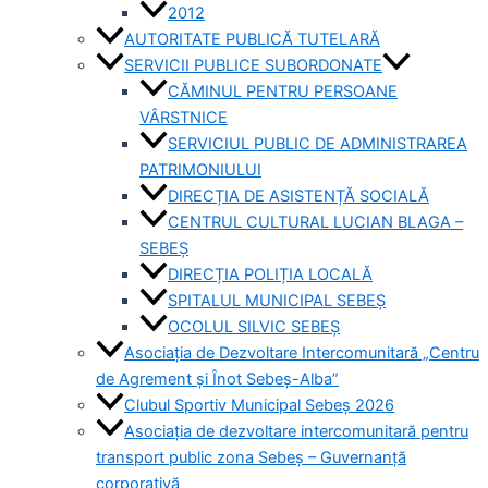
2012
AUTORITATE PUBLICĂ TUTELARĂ
SERVICII PUBLICE SUBORDONATE
CĂMINUL PENTRU PERSOANE
VÂRSTNICE
SERVICIUL PUBLIC DE ADMINISTRAREA
PATRIMONIULUI
DIRECȚIA DE ASISTENȚĂ SOCIALĂ
CENTRUL CULTURAL LUCIAN BLAGA –
SEBEȘ
DIRECȚIA POLIȚIA LOCALĂ
SPITALUL MUNICIPAL SEBEȘ
OCOLUL SILVIC SEBEȘ
Asociația de Dezvoltare Intercomunitară „Centru
de Agrement și Înot Sebeș-Alba”
Clubul Sportiv Municipal Sebeș 2026
Asociația de dezvoltare intercomunitară pentru
transport public zona Sebeș – Guvernanță
corporativă