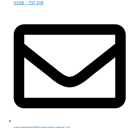
0258 - 731 318
secretariat@primariasebes.ro