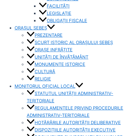
FACILITĂȚI
LEGISLAȚIE
OBLIGAȚII FISCALE
ORAȘUL SEBEȘ
PREZENTARE
SCURT ISTORIC AL ORAȘULUI SEBEȘ
ORAȘE INFRĂȚITE
UNITĂȚI DE ÎNVĂȚĂMÂNT
MONUMENTE ISTORICE
CULTURĂ
RELIGIE
MONITORUL OFICIAL LOCAL
STATUTUL UNITĂȚII ADMINISTRATIV-
TERITORIALE
REGULAMENTELE PRIVIND PROCEDURILE
ADMINISTRATIV-TERITORIALE
HOTĂRÂRILE AUTORITĂȚII DELIBERATIVE
DISPOZIȚIILE AUTORITĂȚII EXECUTIVE