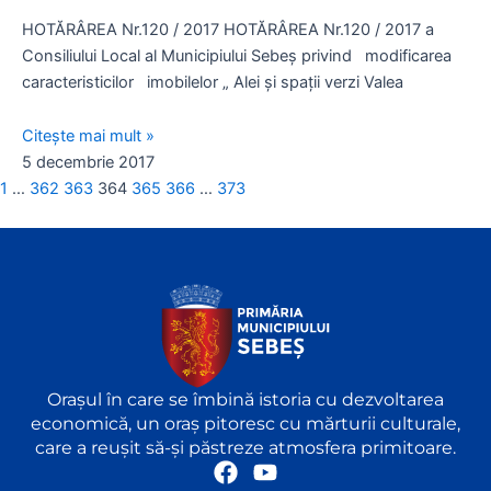
HOTĂRÂREA Nr.120 / 2017 HOTĂRÂREA Nr.120 / 2017 a
Consiliului Local al Municipiului Sebeş privind modificarea
caracteristicilor imobilelor „ Alei şi spaţii verzi Valea
Citește mai mult »
5 decembrie 2017
1
…
362
363
364
365
366
…
373
Orașul în care se îmbină istoria cu dezvoltarea
economică, un oraș pitoresc cu mărturii culturale,
care a reușit să-și păstreze atmosfera primitoare.
F
Y