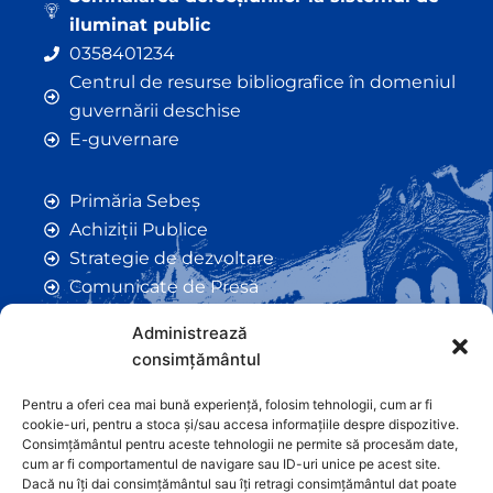
iluminat public
0358401234
Centrul de resurse bibliografice în domeniul
guvernării deschise
E-guvernare
Primăria Sebeș
Achiziții Publice
Strategie de dezvoltare
Comunicate de Presă
Taxe și Impozite Locale
Administrează
Anunțuri
consimțământul
Hotarâri de Consiliu
Certificate de Urbanism
Pentru a oferi cea mai bună experiență, folosim tehnologii, cum ar fi
cookie-uri, pentru a stoca și/sau accesa informațiile despre dispozitive.
Autorizații de Construcții
Consimțământul pentru aceste tehnologii ne permite să procesăm date,
Orașe Înfrățite
cum ar fi comportamentul de navigare sau ID-uri unice pe acest site.
Dacă nu îți dai consimțământul sau îți retragi consimțământul dat poate
Contact