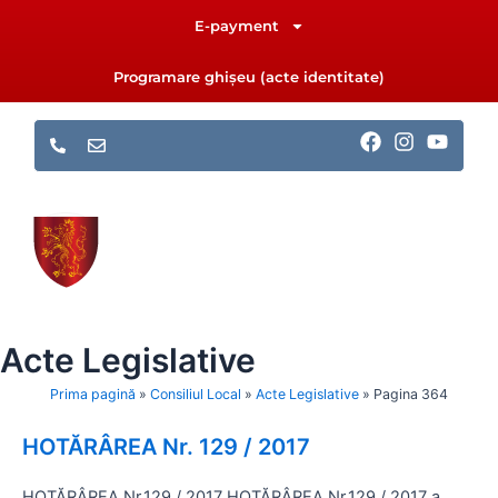
Skip
E-payment
to
content
Programare ghișeu (acte identitate)
F
I
Y
a
n
o
c
s
u
e
t
t
b
a
u
o
g
b
o
r
e
k
a
m
Acte Legislative
Prima pagină
»
Consiliul Local
»
Acte Legislative
»
Pagina 364
HOTĂRÂREA Nr. 129 / 2017
Page
Page
Page
Page
Page
Page
Page
HOTĂRÂREA Nr.129 / 2017 HOTĂRÂREA Nr.129 / 2017 a