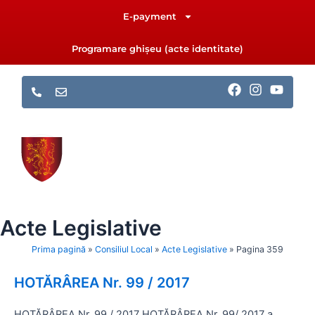
Skip
E-payment
to
content
Programare ghișeu (acte identitate)
F
I
Y
a
n
o
c
s
u
e
t
t
b
a
u
o
g
b
o
r
e
k
a
m
Acte Legislative
Prima pagină
»
Consiliul Local
»
Acte Legislative
»
Pagina 359
HOTĂRÂREA Nr. 99 / 2017
Page
Page
Page
Page
Page
Page
Page
HOTĂRÂREA Nr. 99 / 2017 HOTĂRÂREA Nr. 99/ 2017 a