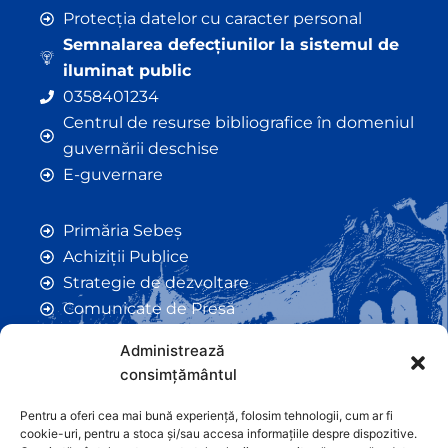
Protecția datelor cu caracter personal
Semnalarea defecțiunilor la sistemul de
iluminat public
0358401234
Centrul de resurse bibliografice în domeniul
guvernării deschise
E-guvernare
Primăria Sebeș
Achiziții Publice
Strategie de dezvoltare
Comunicate de Presă
Taxe și Impozite Locale
Administrează
Anunțuri
consimțământul
Hotarâri de Consiliu
Certificate de Urbanism
Pentru a oferi cea mai bună experiență, folosim tehnologii, cum ar fi
cookie-uri, pentru a stoca și/sau accesa informațiile despre dispozitive.
Autorizații de Construcții