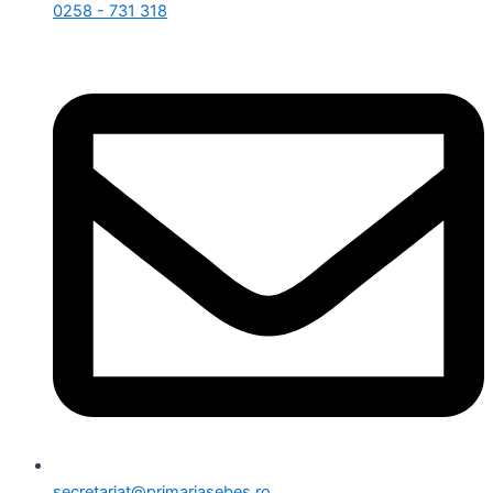
0258 - 731 318
secretariat@primariasebes.ro