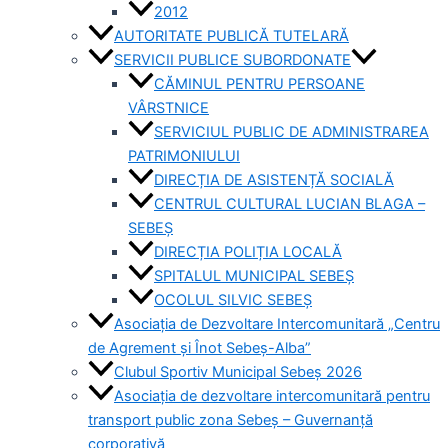
2012
AUTORITATE PUBLICĂ TUTELARĂ
SERVICII PUBLICE SUBORDONATE
CĂMINUL PENTRU PERSOANE
VÂRSTNICE
SERVICIUL PUBLIC DE ADMINISTRAREA
PATRIMONIULUI
DIRECȚIA DE ASISTENȚĂ SOCIALĂ
CENTRUL CULTURAL LUCIAN BLAGA –
SEBEȘ
DIRECȚIA POLIȚIA LOCALĂ
SPITALUL MUNICIPAL SEBEȘ
OCOLUL SILVIC SEBEȘ
Asociația de Dezvoltare Intercomunitară „Centru
de Agrement și Înot Sebeș-Alba”
Clubul Sportiv Municipal Sebeș 2026
Asociația de dezvoltare intercomunitară pentru
transport public zona Sebeș – Guvernanță
corporativă