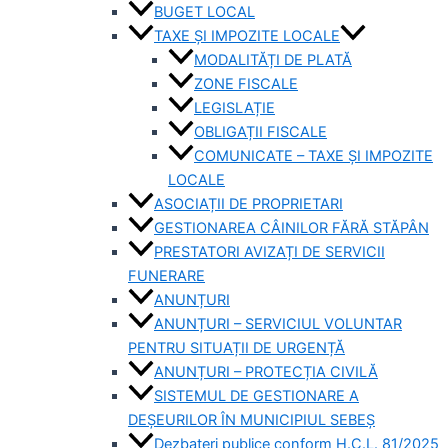
BUGET LOCAL
TAXE ȘI IMPOZITE LOCALE
MODALITĂȚI DE PLATĂ
ZONE FISCALE
LEGISLAȚIE
OBLIGAȚII FISCALE
COMUNICATE – TAXE ȘI IMPOZITE
LOCALE
ASOCIAȚII DE PROPRIETARI
GESTIONAREA CÂINILOR FĂRĂ STĂPÂN
PRESTATORI AVIZAȚI DE SERVICII
FUNERARE
ANUNȚURI
ANUNȚURI – SERVICIUL VOLUNTAR
PENTRU SITUAȚII DE URGENȚĂ
ANUNȚURI – PROTECȚIA CIVILĂ
SISTEMUL DE GESTIONARE A
DEȘEURILOR ÎN MUNICIPIUL SEBEȘ
Dezbateri publice conform H.C.L. 81/2025