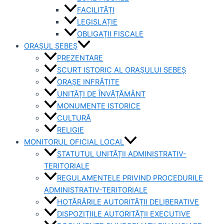
FACILITĂȚI
LEGISLAȚIE
OBLIGAȚII FISCALE
ORAȘUL SEBEȘ
PREZENTARE
SCURT ISTORIC AL ORAȘULUI SEBEȘ
ORAȘE INFRĂȚITE
UNITĂȚI DE ÎNVĂȚĂMÂNT
MONUMENTE ISTORICE
CULTURĂ
RELIGIE
MONITORUL OFICIAL LOCAL
STATUTUL UNITĂȚII ADMINISTRATIV-
TERITORIALE
REGULAMENTELE PRIVIND PROCEDURILE
ADMINISTRATIV-TERITORIALE
HOTĂRÂRILE AUTORITĂȚII DELIBERATIVE
DISPOZIȚIILE AUTORITĂȚII EXECUTIVE