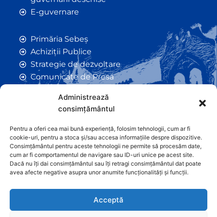
E-guvernare
Primăria Sebeș
Achiziții Publice
Strategie de dezvoltare
Comunicate de Presă
Taxe și Impozite Locale
Administrează
Anunțuri
consimțământul
Hotarâri de Consiliu
Certificate de Urbanism
Pentru a oferi cea mai bună experiență, folosim tehnologii, cum ar fi
cookie-uri, pentru a stoca și/sau accesa informațiile despre dispozitive.
Autorizații de Construcții
Consimțământul pentru aceste tehnologii ne permite să procesăm date,
Orașe Înfrățite
cum ar fi comportamentul de navigare sau ID-uri unice pe acest site.
Dacă nu îți dai consimțământul sau îți retragi consimțământul dat poate
Contact
avea afecte negative asupra unor anumite funcționalități și funcții.
Acceptă