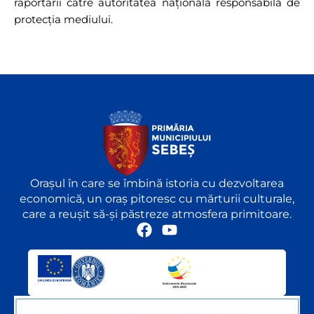
raportării către autoritatea națională responsabilă de
protecția mediului.
Orașul în care se îmbină istoria cu dezvoltarea
economică, un oraș pitoresc cu mărturii culturale,
care a reușit să-și păstreze atmosfera primitoare.
F
Y
a
o
c
u
e
t
b
u
o
b