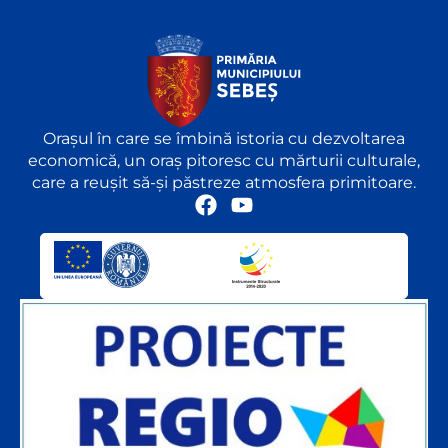
Orașul în care se îmbină istoria cu dezvoltarea
economică, un oraș pitoresc cu mărturii culturale,
care a reușit să-și păstreze atmosfera primitoare.
F
Y
a
o
c
u
e
t
b
u
o
b
o
e
k