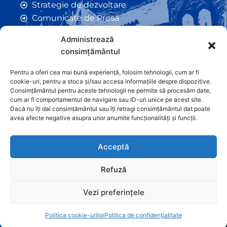
Strategie de dezvoltare
Comunicate de Presă
Taxe și Impozite Locale
Administrează
Anunțuri
consimțământul
Hotarâri de Consiliu
Certificate de Urbanism
Pentru a oferi cea mai bună experiență, folosim tehnologii, cum ar fi
cookie-uri, pentru a stoca și/sau accesa informațiile despre dispozitive.
Autorizații de Construcții
Consimțământul pentru aceste tehnologii ne permite să procesăm date,
Orașe Înfrățite
cum ar fi comportamentul de navigare sau ID-uri unice pe acest site.
Dacă nu îți dai consimțământul sau îți retragi consimțământul dat poate
Contact
avea afecte negative asupra unor anumite funcționalități și funcții.
Acceptă
Refuză
Vezi preferințele
Graficã și dezvoltare website
Politica cookie-urilor
Politica de confidențialitate