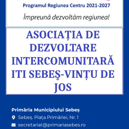
Primăria Municipiului Sebeș
Sebeș. Piața Primăriei, Nr. 1
secretariat@primariasebes.ro