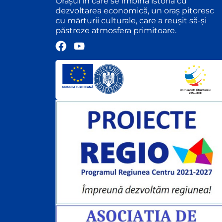
Orașul în care se îmbină istoria cu
dezvoltarea economică, un oraș pitoresc
cu mărturii culturale, care a reușit să-și
păstreze atmosfera primitoare.
F
Y
a
o
c
u
e
t
b
u
o
b
o
e
k