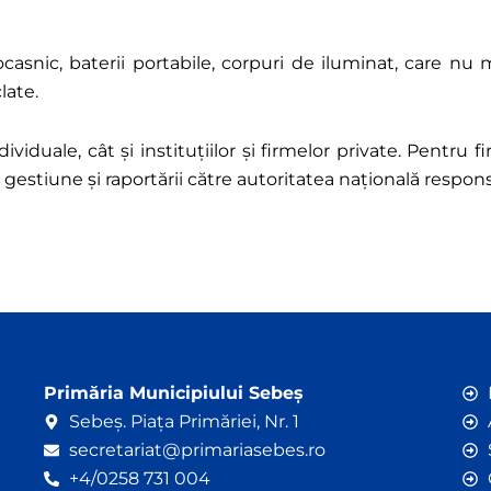
rocasnic, baterii portabile, corpuri de iluminat, care n
late.
ividuale, cât și instituțiilor și firmelor private. Pentru f
gestiune și raportării către autoritatea națională respon
Primăria Municipiului Sebeș
Sebeș. Piața Primăriei, Nr. 1
secretariat@primariasebes.ro
+4/0258 731 004