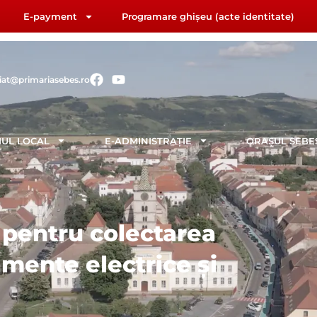
E-payment
Programare ghișeu (acte identitate)
F
Y
riat@primariasebes.ro
a
o
c
u
e
t
b
u
IUL LOCAL
E-ADMINISTRAȚIE
ORAȘUL SEBE
o
b
o
e
k
pentru colectarea
mente electrice și