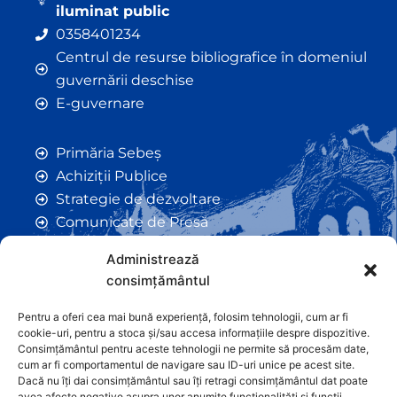
iluminat public
0358401234
Centrul de resurse bibliografice în domeniul
guvernării deschise
E-guvernare
Primăria Sebeș
Achiziții Publice
Strategie de dezvoltare
Comunicate de Presă
Taxe și Impozite Locale
Administrează
Anunțuri
consimțământul
Hotarâri de Consiliu
Certificate de Urbanism
Pentru a oferi cea mai bună experiență, folosim tehnologii, cum ar fi
cookie-uri, pentru a stoca și/sau accesa informațiile despre dispozitive.
Autorizații de Construcții
Consimțământul pentru aceste tehnologii ne permite să procesăm date,
Orașe Înfrățite
cum ar fi comportamentul de navigare sau ID-uri unice pe acest site.
Dacă nu îți dai consimțământul sau îți retragi consimțământul dat poate
Contact
avea afecte negative asupra unor anumite funcționalități și funcții.