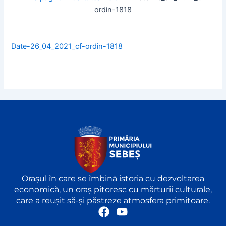
ordin-1818
Date-26_04_2021_cf-ordin-1818
Orașul în care se îmbină istoria cu dezvoltarea
economică, un oraș pitoresc cu mărturii culturale,
care a reușit să-și păstreze atmosfera primitoare.
F
Y
a
o