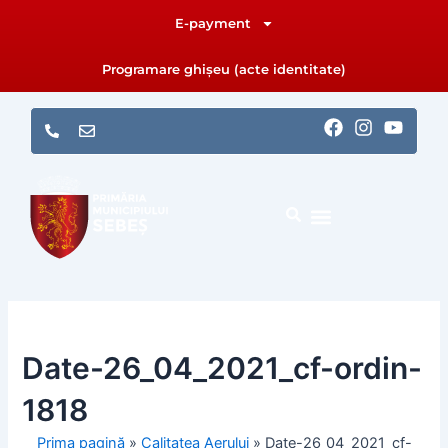
Skip
E-payment
to
content
Programare ghișeu (acte identitate)
F
I
Y
a
n
o
c
s
u
e
t
t
b
a
u
o
g
b
o
r
e
k
a
m
Date-26_04_2021_cf-ordin-
1818
Prima pagină
»
Calitatea Aerului
»
Date-26_04_2021_cf-