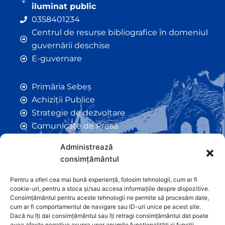
iluminat public
0358401234
Centrul de resurse bibliografice în domeniul
guvernării deschise
E-guvernare
Primăria Sebeș
Achiziții Publice
Strategie de dezvoltare
Comunicate de Presă
Taxe și Impozite Locale
Administrează
Anunțuri
consimțământul
Hotarâri de Consiliu
Certificate de Urbanism
Pentru a oferi cea mai bună experiență, folosim tehnologii, cum ar fi
cookie-uri, pentru a stoca și/sau accesa informațiile despre dispozitive.
Autorizații de Construcții
Consimțământul pentru aceste tehnologii ne permite să procesăm date,
Orașe Înfrățite
cum ar fi comportamentul de navigare sau ID-uri unice pe acest site.
Dacă nu îți dai consimțământul sau îți retragi consimțământul dat poate
Contact
avea afecte negative asupra unor anumite funcționalități și funcții.