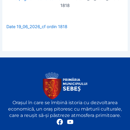
1818
Date 19_06_2026_cf ordin 1818
Orașul în care se îmbină istoria cu dezvoltarea
economică, un oraș pitoresc cu mărturii culturale,
care a reușit să-și păstreze atmosfera primitoare.
F
Y
a
o