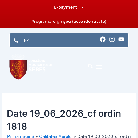
Skip
E-payment
to
content
Programare ghișeu (acte identitate)
F
I
Y
a
n
o
c
s
u
e
t
t
b
a
u
o
g
b
o
r
e
k
a
m
Date 19_06_2026_cf ordin
1818
Prima pagină
»
Calitatea Aerului
»
Date 19_06_2026_cf ordin