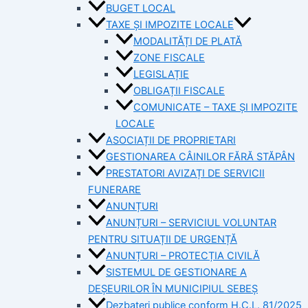
BUGET LOCAL
TAXE ȘI IMPOZITE LOCALE
MODALITĂȚI DE PLATĂ
ZONE FISCALE
LEGISLAȚIE
OBLIGAȚII FISCALE
COMUNICATE – TAXE ȘI IMPOZITE
LOCALE
ASOCIAȚII DE PROPRIETARI
GESTIONAREA CÂINILOR FĂRĂ STĂPÂN
PRESTATORI AVIZAȚI DE SERVICII
FUNERARE
ANUNȚURI
ANUNȚURI – SERVICIUL VOLUNTAR
PENTRU SITUAȚII DE URGENȚĂ
ANUNȚURI – PROTECȚIA CIVILĂ
SISTEMUL DE GESTIONARE A
DEȘEURILOR ÎN MUNICIPIUL SEBEȘ
Dezbateri publice conform H.C.L. 81/2025