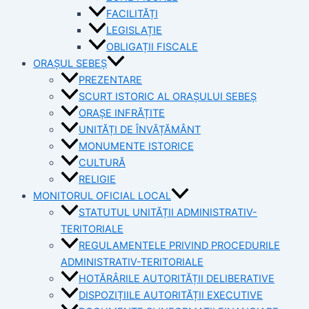
FACILITĂȚI
LEGISLAȚIE
OBLIGAȚII FISCALE
ORAȘUL SEBEȘ
PREZENTARE
SCURT ISTORIC AL ORAȘULUI SEBEȘ
ORAȘE INFRĂȚITE
UNITĂȚI DE ÎNVĂȚĂMÂNT
MONUMENTE ISTORICE
CULTURĂ
RELIGIE
MONITORUL OFICIAL LOCAL
STATUTUL UNITĂȚII ADMINISTRATIV-
TERITORIALE
REGULAMENTELE PRIVIND PROCEDURILE
ADMINISTRATIV-TERITORIALE
HOTĂRÂRILE AUTORITĂȚII DELIBERATIVE
DISPOZIȚIILE AUTORITĂȚII EXECUTIVE