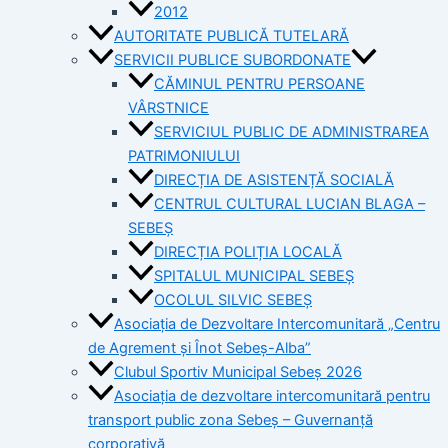
2012
AUTORITATE PUBLICĂ TUTELARĂ
SERVICII PUBLICE SUBORDONATE
CĂMINUL PENTRU PERSOANE
VÂRSTNICE
SERVICIUL PUBLIC DE ADMINISTRAREA
PATRIMONIULUI
DIRECȚIA DE ASISTENȚĂ SOCIALĂ
CENTRUL CULTURAL LUCIAN BLAGA –
SEBEȘ
DIRECȚIA POLIȚIA LOCALĂ
SPITALUL MUNICIPAL SEBEȘ
OCOLUL SILVIC SEBEȘ
Asociația de Dezvoltare Intercomunitară „Centru
de Agrement și Înot Sebeș-Alba”
Clubul Sportiv Municipal Sebeș 2026
Asociația de dezvoltare intercomunitară pentru
transport public zona Sebeș – Guvernanță
corporativă