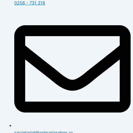
0258 - 731 318
secretariat@primariasebes.ro