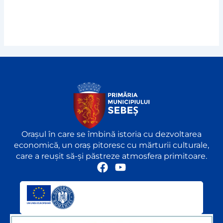
Orașul în care se îmbină istoria cu dezvoltarea
economică, un oraș pitoresc cu mărturii culturale,
care a reușit să-și păstreze atmosfera primitoare.
F
Y
a
o
c
u
e
t
b
u
o
b