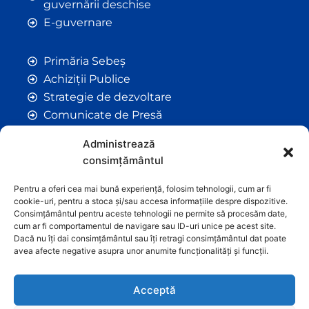
guvernării deschise
E-guvernare
Primăria Sebeș
Achiziții Publice
Strategie de dezvoltare
Comunicate de Presă
Taxe și Impozite Locale
Administrează
Anunțuri
consimțământul
Hotarâri de Consiliu
Certificate de Urbanism
Pentru a oferi cea mai bună experiență, folosim tehnologii, cum ar fi
cookie-uri, pentru a stoca și/sau accesa informațiile despre dispozitive.
Autorizații de Construcții
Consimțământul pentru aceste tehnologii ne permite să procesăm date,
Orașe Înfrățite
cum ar fi comportamentul de navigare sau ID-uri unice pe acest site.
Dacă nu îți dai consimțământul sau îți retragi consimțământul dat poate
Contact
avea afecte negative asupra unor anumite funcționalități și funcții.
Acceptă