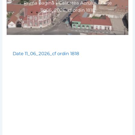
Prima pagină
»
Calitatea Aerului
»
Date
11_06_2026_cf ordin 1818
Date 11_06_2026_cf ordin 1818