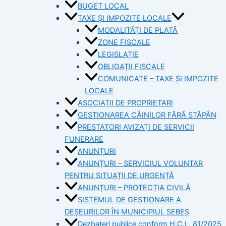
BUGET LOCAL
TAXE ȘI IMPOZITE LOCALE
MODALITĂȚI DE PLATĂ
ZONE FISCALE
LEGISLAȚIE
OBLIGAȚII FISCALE
COMUNICATE – TAXE ȘI IMPOZITE
LOCALE
ASOCIAȚII DE PROPRIETARI
GESTIONAREA CÂINILOR FĂRĂ STĂPÂN
PRESTATORI AVIZAȚI DE SERVICII
FUNERARE
ANUNȚURI
ANUNȚURI – SERVICIUL VOLUNTAR
PENTRU SITUAȚII DE URGENȚĂ
ANUNȚURI – PROTECȚIA CIVILĂ
SISTEMUL DE GESTIONARE A
DEȘEURILOR ÎN MUNICIPIUL SEBEȘ
Dezbateri publice conform H.C.L. 81/2025