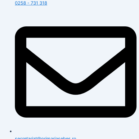
0258 - 731 318
secretariat@primariasebes.ro