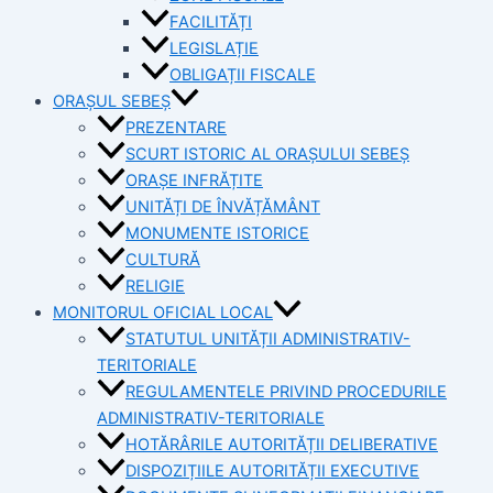
FACILITĂȚI
LEGISLAȚIE
OBLIGAȚII FISCALE
ORAȘUL SEBEȘ
PREZENTARE
SCURT ISTORIC AL ORAȘULUI SEBEȘ
ORAȘE INFRĂȚITE
UNITĂȚI DE ÎNVĂȚĂMÂNT
MONUMENTE ISTORICE
CULTURĂ
RELIGIE
MONITORUL OFICIAL LOCAL
STATUTUL UNITĂȚII ADMINISTRATIV-
TERITORIALE
REGULAMENTELE PRIVIND PROCEDURILE
ADMINISTRATIV-TERITORIALE
HOTĂRÂRILE AUTORITĂȚII DELIBERATIVE
DISPOZIȚIILE AUTORITĂȚII EXECUTIVE