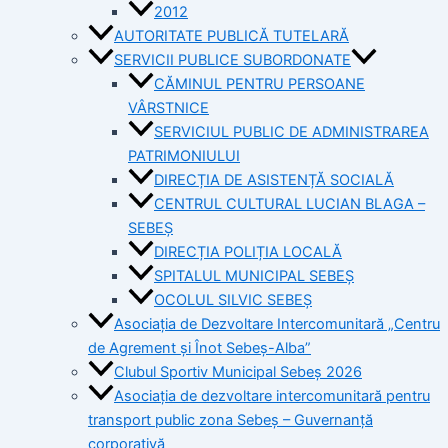
2012
AUTORITATE PUBLICĂ TUTELARĂ
SERVICII PUBLICE SUBORDONATE
CĂMINUL PENTRU PERSOANE
VÂRSTNICE
SERVICIUL PUBLIC DE ADMINISTRAREA
PATRIMONIULUI
DIRECȚIA DE ASISTENȚĂ SOCIALĂ
CENTRUL CULTURAL LUCIAN BLAGA –
SEBEȘ
DIRECȚIA POLIȚIA LOCALĂ
SPITALUL MUNICIPAL SEBEȘ
OCOLUL SILVIC SEBEȘ
Asociația de Dezvoltare Intercomunitară „Centru
de Agrement și Înot Sebeș-Alba”
Clubul Sportiv Municipal Sebeș 2026
Asociația de dezvoltare intercomunitară pentru
transport public zona Sebeș – Guvernanță
corporativă