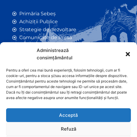
Primăria Sebeș
Achiziții Publice
Strategie de dezvoltare
Comunicate de Presă
Taxe și Impozite Locale
Administrează
Anunțuri
consimțământul
Hotarâri de Consiliu
Certificate de Urbanism
Pentru a oferi cea mai bună experiență, folosim tehnologii, cum ar fi
cookie-uri, pentru a stoca și/sau accesa informațiile despre dispozitive.
Autorizații de Construcții
Consimțământul pentru aceste tehnologii ne permite să procesăm date,
Orașe Înfrățite
cum ar fi comportamentul de navigare sau ID-uri unice pe acest site.
Dacă nu îți dai consimțământul sau îți retragi consimțământul dat poate
Contact
avea afecte negative asupra unor anumite funcționalități și funcții.
Acceptă
Refuză