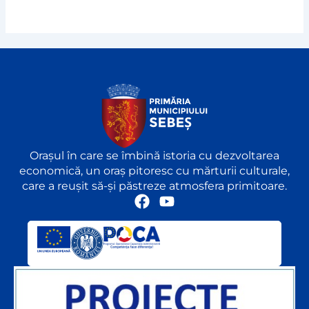
Orașul în care se îmbină istoria cu dezvoltarea
economică, un oraș pitoresc cu mărturii culturale,
care a reușit să-și păstreze atmosfera primitoare.
F
Y
a
o
c
u
e
t
b
u
o
b
o
e
k