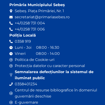
Primăria Municipiului Sebeș
Sebeș. Piața Primăriei, Nr. 1
secretariat@primariasebes.ro
+4/0258 731 004
+4/0258 731 006
Poliția Locală
0358 919
Luni - Joi 08:00 - 16:30
Vineri 08:00 - 14:00
Politica de Cookie-uri
Protecția datelor cu caracter personal
Semnalarea defecțiunilor la sistemul de
iluminat public
0358401234
Centrul de resurse bibliografice în domeniul
guvernării deschise
E-guvernare