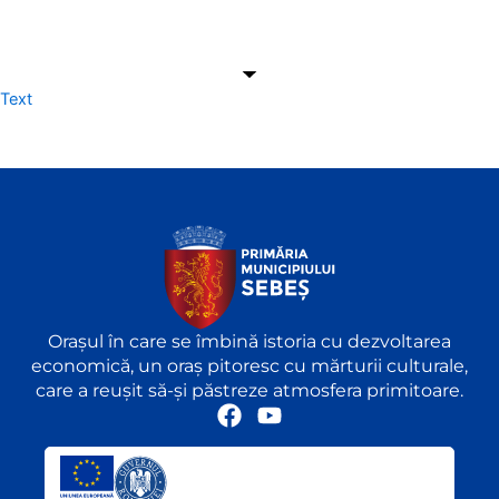
Text
Orașul în care se îmbină istoria cu dezvoltarea
economică, un oraș pitoresc cu mărturii culturale,
care a reușit să-și păstreze atmosfera primitoare.
F
Y
a
o
c
u
e
t