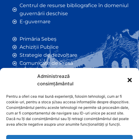
Centrul de resurse bibliografice în domeniul
guvernării deschise
E-guvernare
Primăria Sebeș
Achiziții Publice
Strategie de dezvoltare
Comunicate de Presă
Taxe și Impozite Locale
Administrează
Anunțuri
consimțământul
Hotarâri de Consiliu
Certificate de Urbanism
Pentru a oferi cea mai bună experiență, folosim tehnologii, cum ar fi
cookie-uri, pentru a stoca și/sau accesa informațiile despre dispozitive.
Autorizații de Construcții
Consimțământul pentru aceste tehnologii ne permite să procesăm date,
Orașe Înfrățite
cum ar fi comportamentul de navigare sau ID-uri unice pe acest site.
Dacă nu îți dai consimțământul sau îți retragi consimțământul dat poate
Contact
avea afecte negative asupra unor anumite funcționalități și funcții.