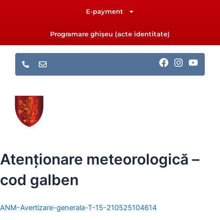
Skip
E-payment
to
content
Programare ghișeu (acte identitate)
F
I
Y
a
n
o
c
s
u
e
t
t
b
a
u
o
g
b
o
r
e
k
a
m
Atenționare meteorologică –
cod galben
ANM-Avertizare-generala-T-15-210525104614