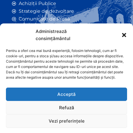
Achiziții Publice
Strategie de dezvoltare
Comunicate de Presă
Taxe și Impozite Locale
Administrează
Anunțuri
consimțământul
Hotarâri de Consiliu
Certificate de Urbanism
Pentru a oferi cea mai bună experiență, folosim tehnologii, cum ar fi
cookie-uri, pentru a stoca și/sau accesa informațiile despre dispozitive.
Autorizații de Construcții
Consimțământul pentru aceste tehnologii ne permite să procesăm date,
Orașe Înfrățite
cum ar fi comportamentul de navigare sau ID-uri unice pe acest site.
Dacă nu îți dai consimțământul sau îți retragi consimțământul dat poate
Contact
avea afecte negative asupra unor anumite funcționalități și funcții.
Acceptă
Refuză
Vezi preferințele
Graficã și dezvoltare website