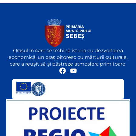
Orașul în care se îmbină istoria cu dezvoltarea
economică, un oraș pitoresc cu mărturii culturale,
care a reușit să-și păstreze atmosfera primitoare.
F
Y
a
o
c
u
e
t
b
u
o
b
o
e
k