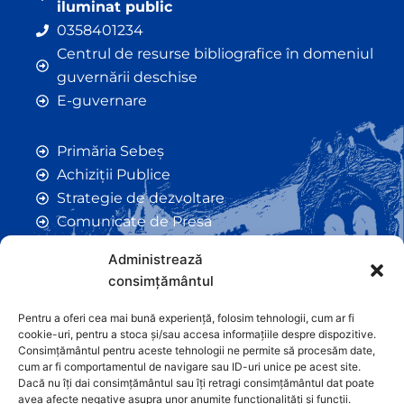
iluminat public
0358401234
Centrul de resurse bibliografice în domeniul
guvernării deschise
E-guvernare
Primăria Sebeș
Achiziții Publice
Strategie de dezvoltare
Comunicate de Presă
Taxe și Impozite Locale
Administrează
Anunțuri
consimțământul
Hotarâri de Consiliu
Certificate de Urbanism
Pentru a oferi cea mai bună experiență, folosim tehnologii, cum ar fi
cookie-uri, pentru a stoca și/sau accesa informațiile despre dispozitive.
Autorizații de Construcții
Consimțământul pentru aceste tehnologii ne permite să procesăm date,
Orașe Înfrățite
cum ar fi comportamentul de navigare sau ID-uri unice pe acest site.
Dacă nu îți dai consimțământul sau îți retragi consimțământul dat poate
Contact
avea afecte negative asupra unor anumite funcționalități și funcții.