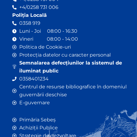
+4/0258 731 006
Poliția Locală
0358 919
Luni - Joi 08:00 - 16:30
Vineri 08:00 - 14:00
Politica de Cookie-uri
Protecția datelor cu caracter personal
Semnalarea defecțiunilor la sistemul de
iluminat public
0358401234
Centrul de resurse bibliografice în domeniul
guvernării deschise
E-guvernare
Primăria Sebeș
Achiziții Publice
Strategie de dezvoltare