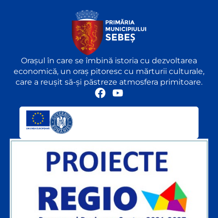
Orașul în care se îmbină istoria cu dezvoltarea
economică, un oraș pitoresc cu mărturii culturale,
care a reușit să-și păstreze atmosfera primitoare.
F
Y
a
o
c
u
e
t
b
u
o
b
o
e
k