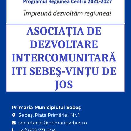
Primăria Municipiului Sebeș
Sebeș. Piața Primăriei, Nr. 1
secretariat@primariasebes.ro
+4/0258 731 004