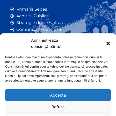
Primăria Sebeș
Achiziții Publice
Strategie de dezvoltare
Comunicate de Presă
Taxe și Impozite Locale
Administrează
Anunțuri
consimțământul
Hotarâri de Consiliu
Certificate de Urbanism
Pentru a oferi cea mai bună experiență, folosim tehnologii, cum ar fi
cookie-uri, pentru a stoca și/sau accesa informațiile despre dispozitive.
Autorizații de Construcții
Consimțământul pentru aceste tehnologii ne permite să procesăm date,
Orașe Înfrățite
cum ar fi comportamentul de navigare sau ID-uri unice pe acest site.
Dacă nu îți dai consimțământul sau îți retragi consimțământul dat poate
Contact
avea afecte negative asupra unor anumite funcționalități și funcții.
Acceptă
Refuză