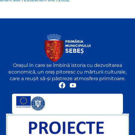
Orașul în care se îmbină istoria cu dezvoltarea
economică, un oraș pitoresc cu mărturii culturale,
care a reușit să-și păstreze atmosfera primitoare.
F
Y
a
o
c
u
e
t
b
u
o
b
o
e
k