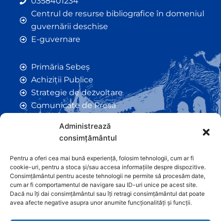
0358401234
Centrul de resurse bibliografice în domeniul
guvernării deschise
E-guvernare
Primăria Sebeș
Achiziții Publice
Strategie de dezvoltare
Comunicate de Presă
Taxe și Impozite Locale
Administrează
Anunțuri
consimțământul
Hotarâri de Consiliu
Certificate de Urbanism
Pentru a oferi cea mai bună experiență, folosim tehnologii, cum ar fi
cookie-uri, pentru a stoca și/sau accesa informațiile despre dispozitive.
Autorizații de Construcții
Consimțământul pentru aceste tehnologii ne permite să procesăm date,
Orașe Înfrățite
cum ar fi comportamentul de navigare sau ID-uri unice pe acest site.
Dacă nu îți dai consimțământul sau îți retragi consimțământul dat poate
Contact
avea afecte negative asupra unor anumite funcționalități și funcții.