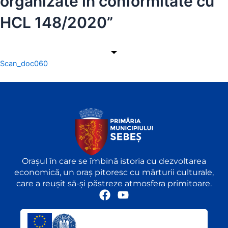
organizate în conformitate cu
HCL 148/2020”
Scan_doc060
Orașul în care se îmbină istoria cu dezvoltarea
economică, un oraș pitoresc cu mărturii culturale,
care a reușit să-și păstreze atmosfera primitoare.
F
Y
a
o
c
u