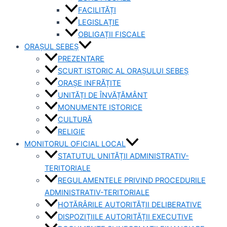
FACILITĂȚI
LEGISLAȚIE
OBLIGAȚII FISCALE
ORAȘUL SEBEȘ
PREZENTARE
SCURT ISTORIC AL ORAȘULUI SEBEȘ
ORAȘE INFRĂȚITE
UNITĂȚI DE ÎNVĂȚĂMÂNT
MONUMENTE ISTORICE
CULTURĂ
RELIGIE
MONITORUL OFICIAL LOCAL
STATUTUL UNITĂȚII ADMINISTRATIV-
TERITORIALE
REGULAMENTELE PRIVIND PROCEDURILE
ADMINISTRATIV-TERITORIALE
HOTĂRÂRILE AUTORITĂȚII DELIBERATIVE
DISPOZIȚIILE AUTORITĂȚII EXECUTIVE