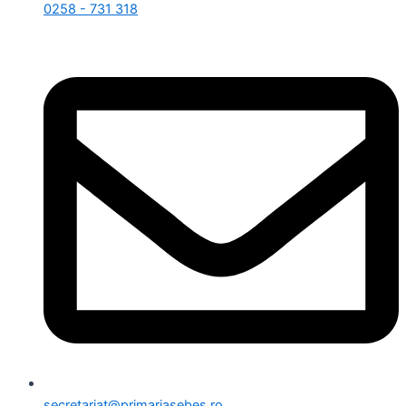
0258 - 731 318
secretariat@primariasebes.ro