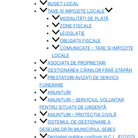
BUGET LOCAL
TAXE ȘI IMPOZITE LOCALE
MODALITĂȚI DE PLATĂ
ZONE FISCALE
LEGISLAȚIE
OBLIGAȚII FISCALE
COMUNICATE – TAXE ȘI IMPOZITE
LOCALE
ASOCIAȚII DE PROPRIETARI
GESTIONAREA CÂINILOR FĂRĂ STĂPÂN
PRESTATORI AVIZAȚI DE SERVICII
FUNERARE
ANUNȚURI
ANUNȚURI – SERVICIUL VOLUNTAR
PENTRU SITUAȚII DE URGENȚĂ
ANUNȚURI – PROTECȚIA CIVILĂ
SISTEMUL DE GESTIONARE A
DEȘEURILOR ÎN MUNICIPIUL SEBEȘ
Dezbateri publice conform H.C.L. 81/2025