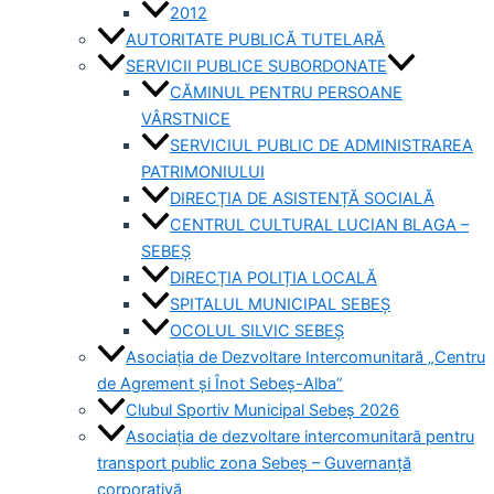
2012
AUTORITATE PUBLICĂ TUTELARĂ
SERVICII PUBLICE SUBORDONATE
CĂMINUL PENTRU PERSOANE
VÂRSTNICE
SERVICIUL PUBLIC DE ADMINISTRAREA
PATRIMONIULUI
DIRECȚIA DE ASISTENȚĂ SOCIALĂ
CENTRUL CULTURAL LUCIAN BLAGA –
SEBEȘ
DIRECȚIA POLIȚIA LOCALĂ
SPITALUL MUNICIPAL SEBEȘ
OCOLUL SILVIC SEBEȘ
Asociația de Dezvoltare Intercomunitară „Centru
de Agrement și Înot Sebeș-Alba”
Clubul Sportiv Municipal Sebeș 2026
Asociația de dezvoltare intercomunitară pentru
transport public zona Sebeș – Guvernanță
corporativă