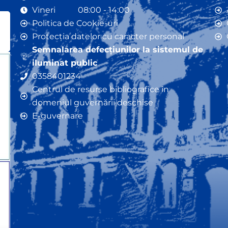
Vineri 08:00 - 14:00
Politica de Cookie-uri
Protecția datelor cu caracter personal
Semnalarea defecțiunilor la sistemul de
iluminat public
0358401234
Centrul de resurse bibliografice în
domeniul guvernării deschise
E-guvernare