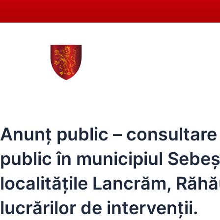
Skip
to
content
0258 - 731 318
secreta
ACASĂ
PRIMĂRIA SEBEȘ
CONSIL
Anunț public – consultare 
public în municipiul Sebeș: 
localitățile Lancrăm, Răhă
lucrărilor de intervenții.