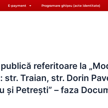
E-payment
Programare ghișeu (acte identitate)
F
Y
riat@primariasebes.ro
a
o
c
u
e
t
b
u
IUL LOCAL
E-ADMINISTRAȚIE
ORAȘUL SEBE
o
b
o
e
k
publică referitoare la „Mo
str. Traian, str. Dorin Pavel
u și Petrești” – faza Docu