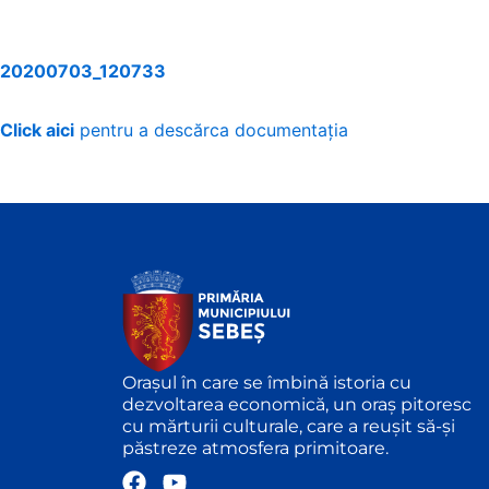
20200703_120733
Click aici
pentru a descărca documentația
Orașul în care se îmbină istoria cu
dezvoltarea economică, un oraș pitoresc
cu mărturii culturale, care a reușit să-și
păstreze atmosfera primitoare.
F
Y