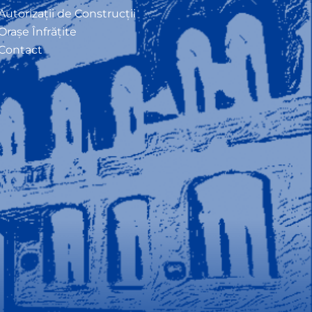
Autorizații de Construcții
Orașe Înfrățite
Contact