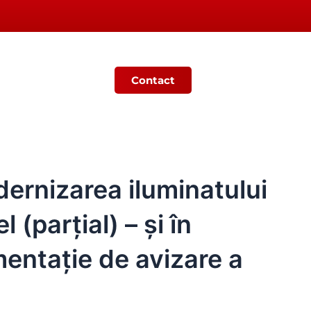
Contact
Ș
MONITORUL OFICIAL LOCAL
dernizarea iluminatului
 (parțial) – și în
mentație de avizare a