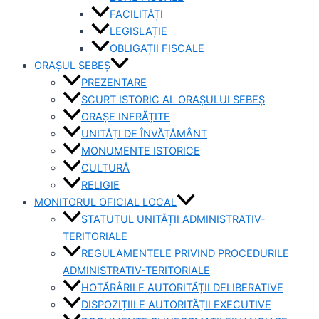
FACILITĂȚI
LEGISLAȚIE
OBLIGAȚII FISCALE
ORAȘUL SEBEȘ
PREZENTARE
SCURT ISTORIC AL ORAȘULUI SEBEȘ
ORAȘE INFRĂȚITE
UNITĂȚI DE ÎNVĂȚĂMÂNT
MONUMENTE ISTORICE
CULTURĂ
RELIGIE
MONITORUL OFICIAL LOCAL
STATUTUL UNITĂȚII ADMINISTRATIV-
TERITORIALE
REGULAMENTELE PRIVIND PROCEDURILE
ADMINISTRATIV-TERITORIALE
HOTĂRÂRILE AUTORITĂȚII DELIBERATIVE
DISPOZIȚIILE AUTORITĂȚII EXECUTIVE