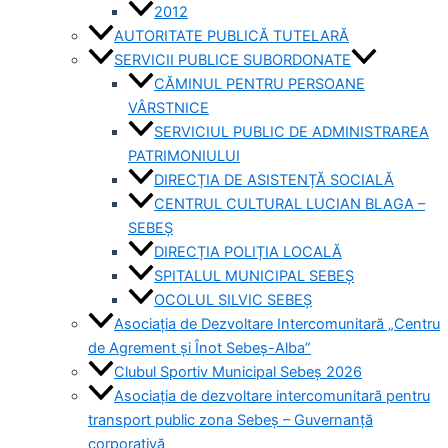
2012
AUTORITATE PUBLICĂ TUTELARĂ
SERVICII PUBLICE SUBORDONATE
CĂMINUL PENTRU PERSOANE
VÂRSTNICE
SERVICIUL PUBLIC DE ADMINISTRAREA
PATRIMONIULUI
DIRECȚIA DE ASISTENȚĂ SOCIALĂ
CENTRUL CULTURAL LUCIAN BLAGA –
SEBEȘ
DIRECȚIA POLIȚIA LOCALĂ
SPITALUL MUNICIPAL SEBEȘ
OCOLUL SILVIC SEBEȘ
Asociația de Dezvoltare Intercomunitară „Centru
de Agrement și Înot Sebeș-Alba”
Clubul Sportiv Municipal Sebeș 2026
Asociația de dezvoltare intercomunitară pentru
transport public zona Sebeș – Guvernanță
corporativă