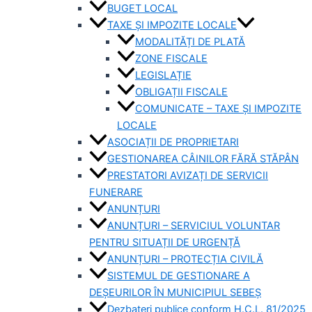
BUGET LOCAL
TAXE ȘI IMPOZITE LOCALE
MODALITĂȚI DE PLATĂ
ZONE FISCALE
LEGISLAȚIE
OBLIGAȚII FISCALE
COMUNICATE – TAXE ȘI IMPOZITE
LOCALE
ASOCIAȚII DE PROPRIETARI
GESTIONAREA CÂINILOR FĂRĂ STĂPÂN
PRESTATORI AVIZAȚI DE SERVICII
FUNERARE
ANUNȚURI
ANUNȚURI – SERVICIUL VOLUNTAR
PENTRU SITUAȚII DE URGENȚĂ
ANUNȚURI – PROTECȚIA CIVILĂ
SISTEMUL DE GESTIONARE A
DEȘEURILOR ÎN MUNICIPIUL SEBEȘ
Dezbateri publice conform H.C.L. 81/2025