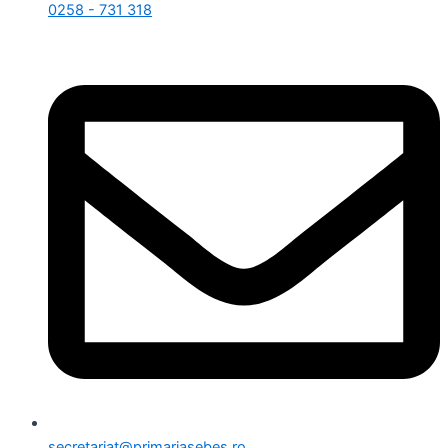
0258 - 731 318
secretariat@primariasebes.ro